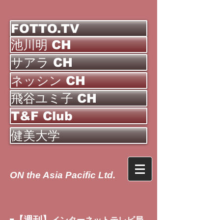
FOTTO.TV
池川明 CH
サアラ CH
ネッシン CH
飛谷ユミ子 CH
T&F Club
健美大学
ON the Asia Pacific Ltd.
【週刊】