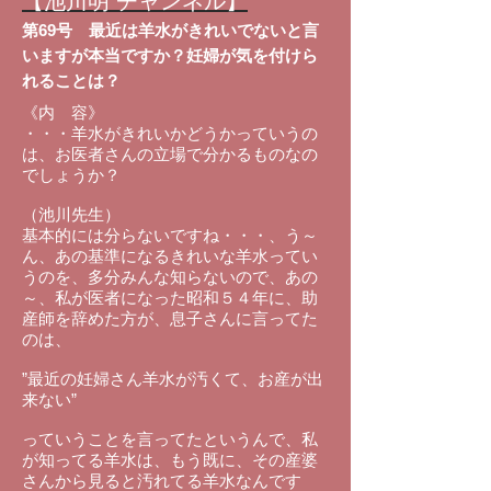
【池川明 チャンネル】
第69号 最近は羊水がきれいでないと言
いますが本当ですか？妊婦が気を付けら
れることは？
《内 容》
・・・羊水がきれいかどうかっていうの
は、お医者さんの立場で分かるものなの
でしょうか？
（池川先生）
基本的には分らないですね・・・、う～
ん、あの基準になるきれいな羊水ってい
うのを、多分みんな知らないので、あの
～、私が医者になった昭和５４年に、助
産師を辞めた方が、息子さんに言ってた
のは、
”最近の妊婦さん羊水が汚くて、お産が出
来ない”
っていうことを言ってたというんで、私
が知ってる羊水は、もう既に、その産婆
さんから見ると汚れてる羊水なんです