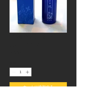
和漢香潤 純ジェ
ル 100ｇ
価
￥8,800
格
数量
*
カートに追加する
和漢香潤　純　ジェル　
100ｇ