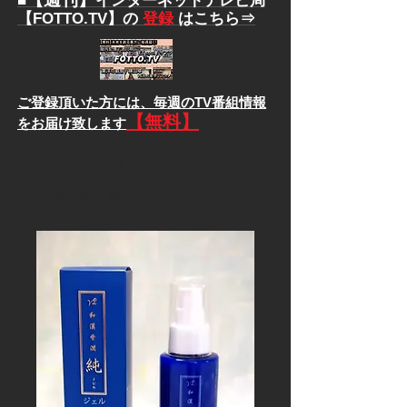
■
インターネットテレビ局
【FOTTO.TV】の
登録
はこちら⇒
ご登録頂いた方には、
毎週のTV番組情報
【無料】
をお届け致します
ホーム
All Products
和漢香潤 純ジェル 100ｇ