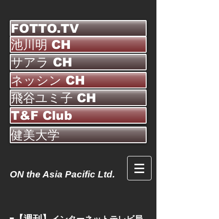
FOTTO.TV
池川明 CH
サアラ CH
ネッシン CH
飛谷ユミ子 CH
T&F Club
健美大学
ON the Asia Pacific Ltd.
【週刊】