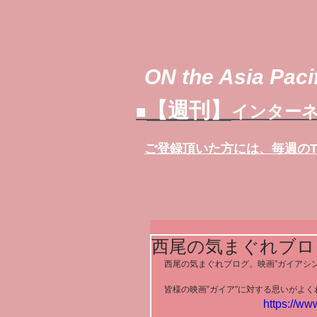
ON the Asia Pacif
【週刊】
■
インターネ
ご登録頂いた方には、
毎週の
西尾の気まぐれブロ
西尾の気まぐれブログ。映画”ガイアシン
皆様の映画”ガイア”に対する思いがよく
https://w