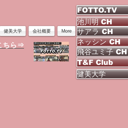
FOTTO.TV
池川明 CH
サアラ CH
健美大学
会社概要
More
ネッシン CH
こちら⇒
飛谷ユミ子 CH
T&F Club
健美大学