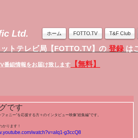
ic Ltd.
ホーム
FOTTO.TV
T&F Club
ットテレビ局【FOTTO.TV】の
登録
は
【無料】
TV番組情報
をお届け致します
グです
フォニー”を応援する方々のインタビュー映像”総集編”です。 
わかります！ 
ww.youtube.com/watch?v=aIq1-g3ccQ8