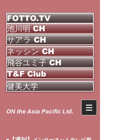
FOTTO.TV
池川明 CH
サアラ CH
ネッシン CH
飛谷ユミ子 CH
T&F Club
健美大学
ON the Asia Pacific Ltd.
【週刊】