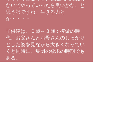
ないでやっていったら良いかな、と
思う訳ですね。生きる力と
か・・・・
子供達は、０歳～３歳：模倣の時
代、お父さんとお母さんのしっかり
とした姿を見ながら大きくなってい
くと同時に、集団の欲求の時期でも
ある。
集団とは何かというと、皮膚の圧
迫・・・、それが抱っこであった
り・・・
そういう事をしながら存在感という
か、人間として自立していく基本的
なところを抜かさないで、しっかり
やっていってほしいな、と思うわけ
ですね。
そうすると、良い子が育ってくると