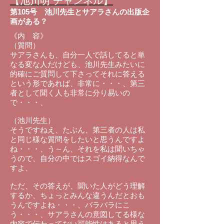
【池川明 チャンネル】
第105号 池川先生とサアラさんの出版企
画がある？
《内 容》
（質問）
サアラさんも、自分一人で話してると単
なる変な人だけども、池川先生みたいに
的確にご質問して下さってそれに答える
という形であれば、非常に・・・、第三
者として聞く人も非常に分り易いの
で・・・、
（池川先生）
そうですねえ、たぶん、第三者の人は私
と同じ様な質問をしたいと思うんですよ
ね・・・、う～ん、それを私は聞いちゃ
うので、自分の中ではスゴイ納得なんで
すよ、
ただ、その答えが、聞いた人がどう理解
するか、ちょっとみんな違うんだとおも
うんですよね・・・、バラバラにこ
う・・・、サアラさんの意図してる様な
内容で伝わってない可能性はあると思う