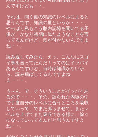
んですけども・・、
それは、聞く側の知識のレベルによると
思うんです、知識の量というか・・・、
やっぱり私もこう胎内記憶を聞いてる子
供が、かなり初期に似たようなことを言
ってるんだけど、気が付かないんですよ
ね・・、
読み返してみたら、えっ、こんなにスゴ
イ事を言ってたんだ！ってのはイッパイ
あるんですけど、当時は知識がないか
ら、読み飛ばしてるんですよね
え・・・、
う～ん、で、そういうことがイッパイあ
るので・・・、その、語られた内容の中
で丁度自分のレベルに合うところを吸収
していって、でまた膨らませて、またレ
ベルを上げてまた吸収できる様に、徐々
になっていってるんだと思うんですよ
ね・・、
だからみんなが全員同じ様に上がってい