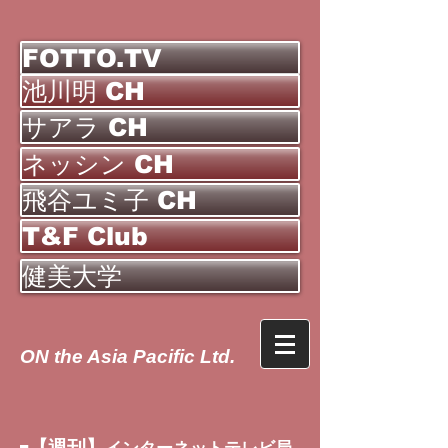
FOTTO.TV
池川明 CH
サアラ CH
ネッシン CH
飛谷ユミ子 CH
T&F Club
健美大学
ON the Asia Pacific Ltd.
【週刊】