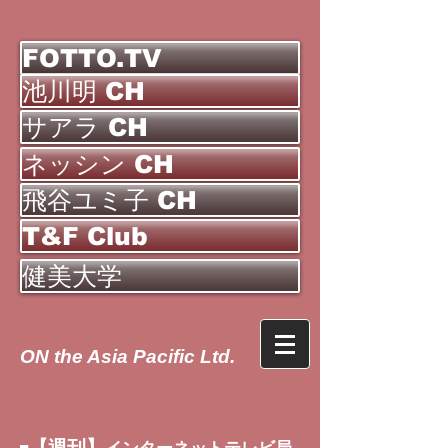
FOTTO.TV
池川明 CH
サアラ CH
ネッシン CH
飛谷ユミ子 CH
T&F Club
健美大学
ON the Asia Pacific Ltd.
【週刊】