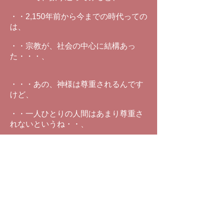
・・2,150年前から今までの時代っての
は、
・・宗教が、社会の中心に結構あっ
た・・・、
・・・あの、神様は尊重されるんです
けど、
・・一人ひとりの人間はあまり尊重さ
れないというね・・、
・・・敬虔なクリスチャンの方です
ら、
・・やっぱりそういうね、
・・迷いが生じてきた、っていうの
が、