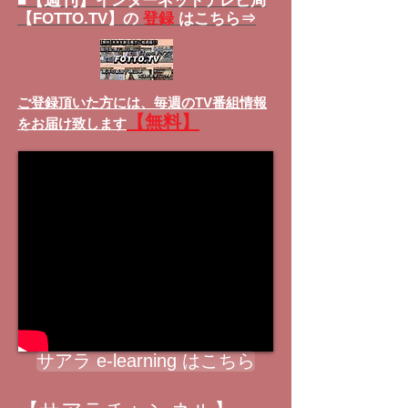
■
インターネットテレビ局
【FOTTO.TV】の
登録
はこちら⇒
ご登録頂いた方には、
毎週のTV番組情報
【無料】
をお届け致します
サアラ e-learning はこちら