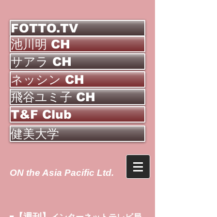
FOTTO.TV
池川明 CH
サアラ CH
ネッシン CH
飛谷ユミ子 CH
T&F Club
健美大学
ON the Asia Pacific Ltd.
【週刊】