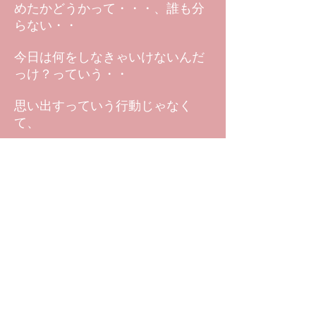
めたかどうかって・・・、誰も分
らない・・
今日は何をしなきゃいけないんだ
っけ？っていう・・
思い出すっていう行動じゃなく
て、
今日は何をしようかな・・・、っ
ていうふうに、思った方が良いん
です・・・、
未来が変わるっていうことは、過
去もちゃんと変わってるんです
ね・・・、
（ダイジェスト おわり）