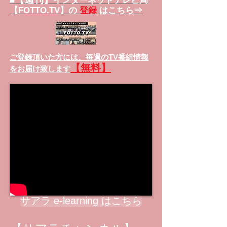
■
インターネットテレビ局
【FOTTO.TV】の
登録
はこちら⇒
ご登録頂いた方には、
毎週のTV番組情報
【無料】
をお届け致します
サアラ e-learning はこちら