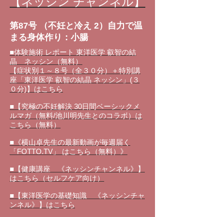
【ネッシン チャンネル】
第87号 （不妊と冷え 2）自力で温
まる身体作り：小腸
■体験施術 レポート 東洋医学 叡智の結
晶 ネッシン（無料）
【症状別１～８号（全３０分）＋特別講
座「東洋医学 叡智の結晶 ネッシン」(３
０分)】はこちら
■【究極の不妊解決 30日間ベーシックメ
ルマガ（無料/池川明先生とのコラボ）は
こちら（無料）
■《横山卓先生の最新動画が毎週届く
「FOTTO.TV」 はこちら（無料）》
■【健康講座 《ネッシンチャンネル》】
はこちら（セルフケア向け）
■【東洋医学の基礎知識 《ネッシンチャ
ンネル》】はこちら