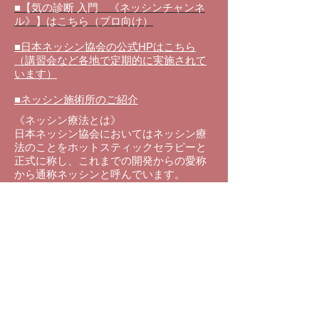
■【気の診断 入門 《ネッシンチャンネ
ル》】はこちら（プロ向け）
■日本ネッシン協会の公式HPはこちら
（講習会など各地で定期的に実施されて
います）
■ネッシン施術所のご紹介
《ネッシン療法とは》
日本ネッシン協会においてはネッシン療
法のことをホットスティックセラピーと
正式に称し、これまでの
開発からの愛称
から通称ネッシンと呼んでいます。
温められ
た金属の棒を身体の表面、皮膚
上を点状、線状、面状にやさいく刺激を
することで、鍼や灸と同じ効果を得るこ
とが出来る施術法のことです。
ネッシンは、東洋医学の原理を用い全身
調整を行うことで自然治癒力に働きか
け、疲労・回復、病気の予防、健康増進
を図る温熱療法です。