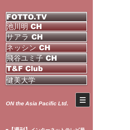
FOTTO.TV
池川明 CH
サアラ CH
ネッシン CH
飛谷ユミ子 CH
T&F Club
健美大学
ON the Asia Pacific Ltd.
【週刊】