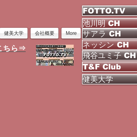
FOTTO.TV
池川明 CH
サアラ CH
健美大学
会社概要
More
ネッシン CH
こちら⇒
飛谷ユミ子 CH
T&F Club
健美大学