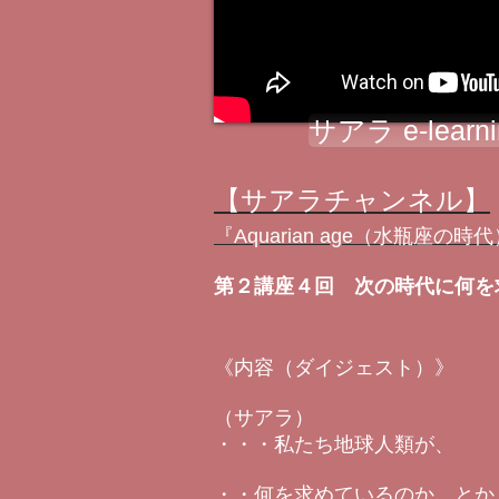
サアラ e-lear
【サアラチャンネル】
『Aquarian age（水瓶座
第２講座４回 次の時代に何を
《内容（ダイジェスト）》
（サアラ）
・・・私たち地球人類が、
・・何を求めているのか、とか