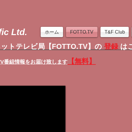
ic Ltd.
ホーム
FOTTO.TV
T&F Club
ットテレビ局【FOTTO.TV】の
登録
は
【無料】
TV番組情報
をお届け致します