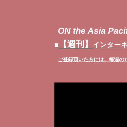
ON the Asia Pacif
【週刊】
■
インターネ
ご登録頂いた方には、
毎週の