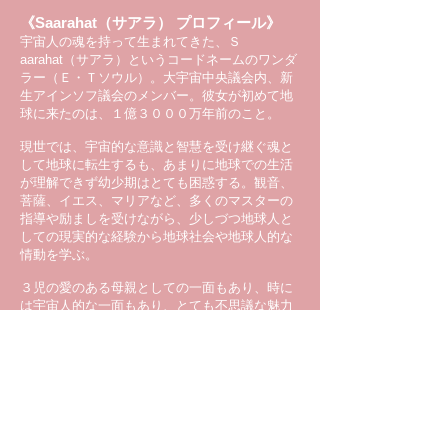
《Saarahat（サアラ） プロフィール》
宇宙人の魂を持って生まれてきた、Ｓ
aarahat（サアラ）というコードネームのワンダ
ラー（Ｅ・Ｔソウル）。大宇宙中央議会内、新
生アインソフ議会のメンバー。彼女が初めて地
球に来たのは、１億３０００万年前のこと。
現世では、宇宙的な意識と智慧を受け継ぐ魂と
して地球に転生するも、あまりに地球での生活
が理解できず幼少期はとても困惑する。観音、
菩薩、イエス、マリアなど、多くのマスターの
指導や励ましを受けながら、少しづつ地球人と
しての現実的な経験から地球社会や地球人的な
情動を学ぶ。
３児の愛のある母親としての一面もあり、時に
は宇宙人的な一面もあり、とても不思議な魅力
がある。
《Saarahat（サアラ） 自己を語る》