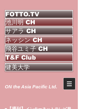
FOTTO.TV
池川明 CH
サアラ CH
ネッシン CH
飛谷ユミ子 CH
T&F Club
健美大学
ON the Asia Pacific Ltd.
【週刊】