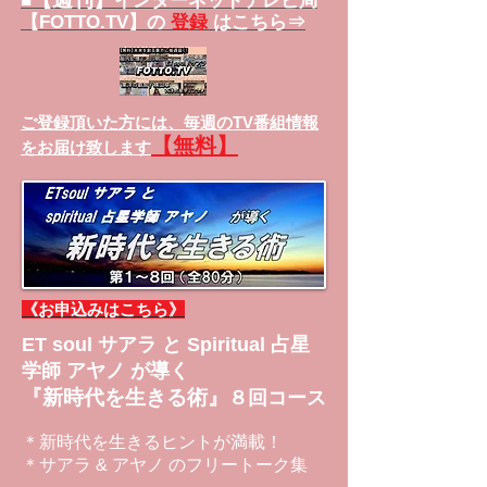
■
インターネットテレビ局
【FOTTO.TV】の
登録
はこちら⇒
ご登録頂いた方には、
毎週のTV番組情報
【無料】
をお届け致します
《お申込みはこちら》
ET soul サアラ と Spiritual 占星
学師 アヤノ が導く
『新時代を生きる術』
８回コース
＊新時代を生きるヒントが満載！
＊サアラ & アヤノ のフリートーク集