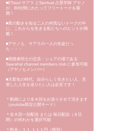
■ETsoul サアラ とSpiritual 占星学師 アヤノ
が、80分間にわたってフリートークを展
開！
■星の動きを知る二人の何気ないトークの中
に、これからを生きる私たちへのヒントが満
載！
■アヤノも、サアラの一人の生徒だっ
た・・・
■視聴者同士の交流・シェアの場である
Saarahat channel members club に参加可能
（アヤノもメンバー）
■大変化の時代、自分らしく生きたい人、充
実した人生を送りたい人は必見です！
＊動画により全８回をお送りさせて頂きます
（youtube限定公開モード）
＊全８回一括配信 または 毎日配信（８日
間）の何れかを選択可能
＊料金：１１,１１１円（税別）