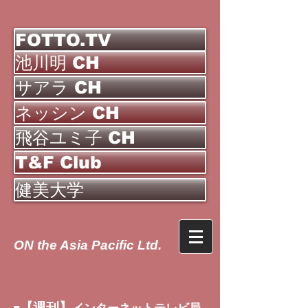
FOTTO.TV
池川明 CH
サアラ CH
ネッシン CH
飛谷ユミ子 CH
T&F Club
健美大学
ON the Asia Pacific Ltd.
【週刊】