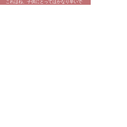
これはね、子供にとってはかなり辛いで
すね・・・、うん、常に、もう亡くなっ
ちゃった子の方ばっかりお母さんは観て
ると・・・、うん、今の自分を観てよっ
て・・・、あの、多くの子が言うの
で・・、
まあ、違う子だ、って思った方が良いと
思いますね・・・、はい・・・
《池川先生の「胎内記憶から”いのちの意
味”を考える１０日間コース」はこちら
（無料）》
《池川先生の直撃質問にサアラさんが回
答している「超極秘プライベートトーク
集」はこちら（無料）》
《池川明先生の最新動画が毎週届く
「FOTTO.TV」 はこちら（無料）》
連絡先
ontheap@gmail.com