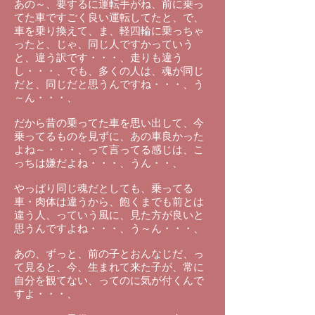
あの～、要するに運転手がね、前に乗っ
てた車ですごく良い運転してたと、で、
車を乗り換えて、ま、軽四輪に乗っちゃ
ったと、じゃ、同じ人ですかっていう
と、違う訳です・・・、走りも違う
し・・・、でも、多くの人は、魂が同じ
だと、同じだと思うんですね・・・、う
～ん・・・、
だから昔の乗ってた車を思い出して、今
乗ってるものを見ずに、あの車良かった
よね～・・・、って言ってる感じは、こ
っちは嫌だよね・・・、うん・・、
やっぱり同じ魂だとしても、乗ってる
車・肉体は違うから、飽くまでも前とは
違う人、っていう風に、見た方が良いと
思うんですよね・・・、う～ん・・・、
あの、ずっと、前の子とおんなじだ、っ
て見ると、今、生まれて来た子が、常に
自分を観てない、ってのに気が付くんで
すよ・・・、