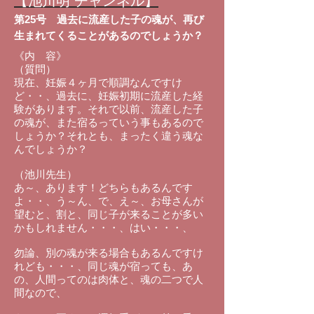
【池川明 チャンネル】
第25号 過去に流産した子の魂が、再び
生まれてくることがあるのでしょうか？
《内 容》
（質問）
現在、妊娠４ヶ月で順調なんですけ
ど・・、過去に、妊娠初期に流産した経
験があります。それで以前、流産した子
の魂が、また宿るっていう事もあるので
しょうか？それとも、まったく違う魂な
んでしょうか？
（池川先生）
あ～、あります！どちらもあるんです
よ・・、う～ん、で、え～、お母さんが
望むと、割と、同じ子が来ることが多い
かもしれません・・・、はい・・・、
勿論、別の魂が来る場合もあるんですけ
れども・・・、同じ魂が宿っても、あ
の、人間ってのは肉体と、魂の二つで人
間なので、