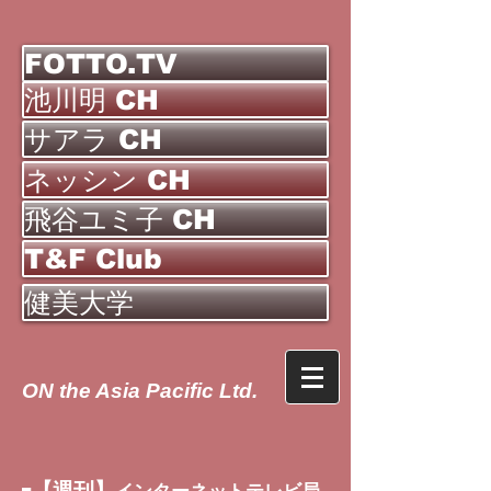
FOTTO.TV
池川明 CH
サアラ CH
ネッシン CH
飛谷ユミ子 CH
T&F Club
健美大学
ON the Asia Pacific Ltd.
【週刊】