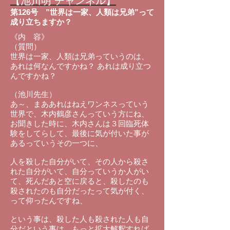
【池川明 チャンネル】
第126号
”世界は一家、人類は兄弟”って
成り立ちますか？
《内 容》
（質問）
世界は一家、人類は兄弟っていうのは、
あれは何なんですかね？ あれは成り立つ
んですかね？
（池川先生）
あ～、まああれはねえワンネスっていう
世界で、木内鶴彦さんっていう方にね、
お聞きした時に、木内さんは３回臨死体
験をしてらして、最後に気が付いた事が
あるっていうその一つに、
人を殺した自分がいて、その人から殺さ
れた自分がいて、自分っていうか人がい
て、死んだあと空に戻ると、殺したのも
殺されたのも自分だったって気が付く、
って仰ったんですね、
という事は、殺した人も殺された人も自
分だという事は、もっと拡大解釈すれば