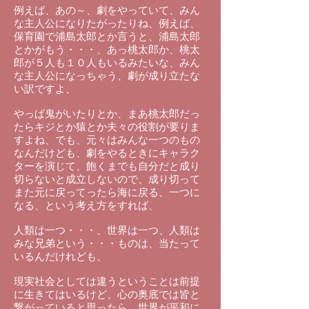
例えば、あの～、劇をやっていて、みん
な主人公になりたがったりね、例えば、
保育園で浦島太郎とか言うと、浦島太郎
とかがもう・・・、あっ桃太郎か、桃太
郎が５人も１０人もいるみたいな、みん
な主人公になっちゃう、劇が成り立たな
い訳ですよ、
やっぱ鬼がいたりとか、まあ桃太郎だっ
たらキジとか猿とか夫々の役割が要りま
すよね、でも、元々はみんな一つのもの
なんだけども、劇をやるときにキャラク
ターを演じて、飽くまでも自分だと成り
切らないと成立しないので、成り切って
また元に戻ってったら海に戻る、一つに
なる、という考え方をすれば、
人類は一つ・・・、世界は一つ、人類は
みな兄弟という・・・ものは、当たって
いるんだけれども、
現実社会としては違うということは前提
に生きてはいるけど、心の奥底では皆と
繋がっていると思ったら、世界が平和に