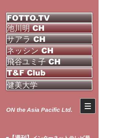
FOTTO.TV
池川明 CH
サアラ CH
ネッシン CH
飛谷ユミ子 CH
T&F Club
健美大学
ON the Asia Pacific Ltd.
【週刊】