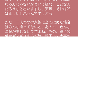
なるんじゃないかという様な、ことなん
だろうなと思いますし、実際、それは私
は正しいと思うんですけども、
ただ、一人づつの家族に当てはめた場合
はみんな違ってないと、あの～、色んな
葛藤が生じないですよね、あの、親子関
係がギスギスするが故に親子って大事だ
って気がついたり、夫婦が憎しみ合うか
ら夫婦って大事だって分かったりするこ
とが出来にくくなってしまうんで、
敢えてそういう事を、役割として演じて
るだけの様な気がしますね、はい、
（質問）
降って落ちてる最中の雨の滴みたいなイ
メージですよね、
（池川先生）
そうですねえ、まあそう考えたら、雲に
また戻ってく感じですかね、あの～、の
方がイメージし易ければ、あの、雨から
また雲に戻ってくっていう考え方でも良