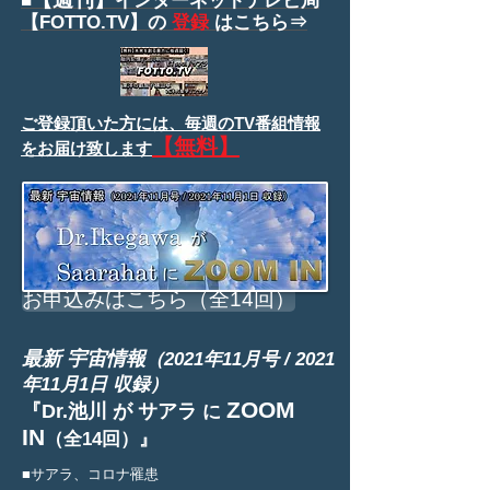
■
インターネットテレビ局
【FOTTO.TV】の
登録
はこちら⇒
ご登録頂いた方には、
毎週のTV番組情報
【無料】
をお届け致します
お申込みはこちら（全14回）
最新 宇宙情報
（2021年11月号 / 2021
年11月1日 収録）
ZOOM
『Dr.池川 が サアラ
に
IN
（全14回）』
■サアラ、コロナ罹患