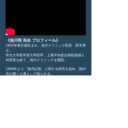
《池川明 先生 プロフィール》
1954年東京都生まれ。池川クリニック院長 医学博
士。
帝京大学医学部大学院卒、上尾中央総合病院産婦人
科部長を経て、池川クリニックを開院。
1999年より「胎内記憶」に関する研究を始め、国内
外の第一人者として知られる。
その成果を医療の現場に活かし、母と子の立場に立
ったお産と医療を実践。「胎内記憶」「経皮毒」な
どをテーマにした講演会・セミナーを、年間数十本
講義。また、多くのメディアから取材を受けてい
る。
最近は、海外からの講演依頼も多数。
《池川明 先生 ご紹介動画》