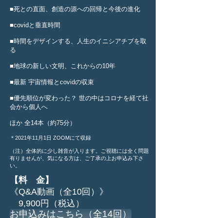
■死との直面、創造の源への回帰と今後の進化
■covidと垂直時間
■時間をデザインする、人生のイニシアチブを取
る
■地球の新しい文明、これからの10年
■最新 宇宙情報とcovidの収束
■優先順位が変わった？ 世の中はコロナを経て社
会から個人へ
ほか 全14本（約75分）
＊2021年11月1日 ZOOMにて収録
（注）全体的に少し雑音が入ります。ご視聴には全く問題
有りませんが、気になる方は、ご了承の上お申込み下さ
い。
【料 金】
《Q&A動画（全10回）》
9,900円（税込）
お申込みはこちら（全14回）