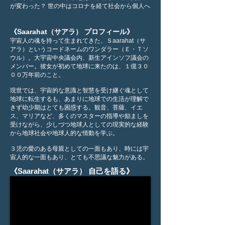
が変わった？ 世の中はコロナを経て社会から個人へ
《Saarahat（サアラ） プロフィール》
宇宙人の魂を持って生まれてきた、Ｓaarahat（サ
アラ）というコードネームのワンダラー（Ｅ・Ｔソ
ウル）。大宇宙中央議会内、新生アインソフ議会の
メンバー。彼女が初めて地球に来たのは、１億３０
００万年前のこと。
現世では、宇宙的な意識と智慧を受け継ぐ魂として
地球に転生するも、あまりに地球での生活が理解で
きず幼少期はとても困惑する。観音、菩薩、イエ
ス、マリアなど、多くのマスターの指導や励ましを
受けながら、少しづつ地球人としての現実的な経験
から地球社会や地球人的な情動を学ぶ。
３児の愛のある母親としての一面もあり、時には宇
宙人的な一面もあり、とても不思議な魅力がある。
《Saarahat（サアラ） 自己を語る》