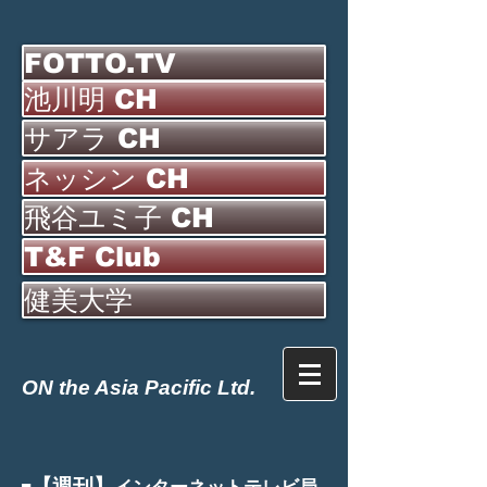
FOTTO.TV
池川明 CH
サアラ CH
ネッシン CH
飛谷ユミ子 CH
T&F Club
健美大学
ON the Asia Pacific Ltd.
【週刊】