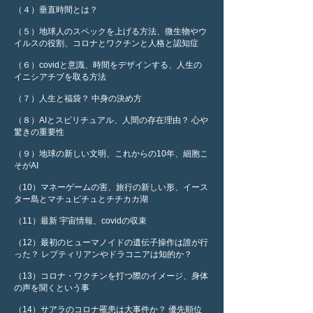
（４）垂直時間とは？
（５）地球人のスペックを上げる方法、微生物やウ
イルスの役割、コロナとワクチンと人格と認知症
（６）covidと意識、時間をデザインする、人生の
イニシアチブを取る方法
（７）人生と福袋？ 中身の決め方
（８）AIとスピリチュアル、人間の存在理由？ 心や
驚きの重要性
（９）地球の新しい文明、これからの10年、細胞こ
そがAI
（10）マネーゲームの害、旅行の新しい形、イース
ター島とマチュピチュとチチカカ湖
（11）最新 宇宙情報、covidの収束
（12）最初のヒューマノイドの遺伝子操作は誰が行
った？ レプティリアンやドラコニアは知的か？
（13）コロナ・ワクチンを打つ際のイメージ、身体
の声を聞くという事
（14）サアラのコロナ罹患は大事件か？ 優先順位