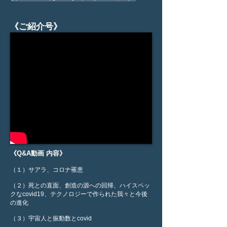
《ご紹介号》
《Q&A動画 内容》
（１）サアラ、コロナ罹患
（２）死との直面、創造の源への回帰、ハイスペッ
クなcovid19、テクノロジーで作られた我々と今後
の進化
（３）宇宙人と振動数とcovid