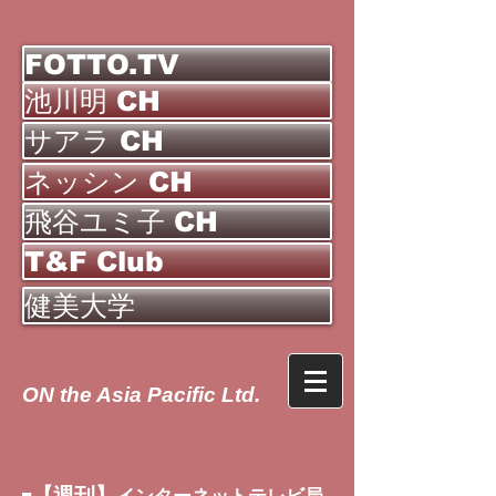
FOTTO.TV
池川明 CH
サアラ CH
ネッシン CH
飛谷ユミ子 CH
T&F Club
健美大学
ON the Asia Pacific Ltd.
【週刊】