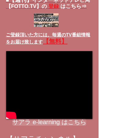
■
インターネットテレビ局
【FOTTO.TV】の
登録
はこちら⇒
ご登録頂いた方には、
毎週のTV番組情報
【無料】
をお届け致します
サアラ e-learning はこちら