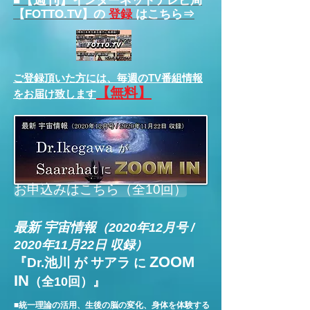
■
インターネットテレビ局
【FOTTO.TV】の
登録
はこちら⇒
ご登録頂いた方には、
毎週のTV番組情報
【無料】
をお届け致します
お申込みはこちら（全10回）
最新 宇宙情報
（2020年12月号 /
2020年11月22日 収録）
ZOOM
『Dr.池川 が サアラ
に
IN
（全10回）』
■統一理論の活用、生後の脳の変化、身体を体験する