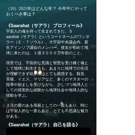
（10）2021年はどんな年？ 今年中にやって
おくべき事は？
《Saarahat（サアラ） プロフィール》
宇宙人の魂を持って生まれてきた、Ｓ
aarahat（サアラ）というコードネームのワンダ
ラー（Ｅ・Ｔソウル）。大宇宙中央議会内、新
生アインソフ議会のメンバー。彼女が初めて地
球に来たのは、１億３０００万年前のこと。
現世では、宇宙的な意識と智慧を受け継ぐ魂と
して地球に転生するも、あまりに地球での生活
が理解できず幼少期はとても困惑する。観音、
菩薩、イエス、マリアなど、多くのマスターの
指導や励ましを受けながら、少しづつ地球人と
しての現実的な経験から地球社会や地球人的な
情動を学ぶ。
３児の愛のある母親としての一面もあり、時に
は宇宙人的な一面もあり、とても不思議な魅力
がある。
《Saarahat（サアラ） 自己を語る》