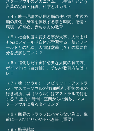
スターソウルのメカニズム、〈宇宙〉という
言葉の定義・解説、科学とオカルト
（４）統一理論の活用と脳の使い方、生後の
脳の変化、身体を体験する事と時間、感情・
環境・好奇心、赤ちゃんの教育
（５）社会制度を変える事が大事、人間より
も先にフィールド自体が学習する、脳とフィ
ールドとの配線、人間は盆栽（？）の様に自
分を洗脳していく？
（６）進化した宇宙に必要な人間の育て方、
ポイントは〈自分軸〉、子供の教育方法はコ
レ！
（７）魂（ソウル）・スピリット・アストラ
ル・マスターソウルの詳細解説；死後の魂の
行き場所、魂（ソウル）はアストラルで何を
する？ 重力・時間・空間からの解放、マス
ターソウルに戻るタイミング
（８）幽界のトラップにハマらない為に、生
前に一人ひとりがやるべき事（重要）
（９）時事雑談