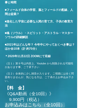
事と時間
■フィールド自体の学習、脳とフィールドの配線、人
間は盆栽？
■進化した宇宙に必要な人間の育て方、子供の教育方
法
■魂（ソウル）・スピリット・アストラル・マスター
ソウルの詳細解説
■2021年はどんな年？ 今年中にやっておくべき事は？
ほか全10本（計 約70分）
＊2020年11月22日 ZOOMにて収録
（注１）第９号は内容上、Youtube から削除される可能性
があります事、ご了承下さい
（注２）全体的に少し雑音が入ります。ご視聴には全く問
題有りませんが、気になる方は、ご了承の上お申込み下さ
い。
【料 金】
《Q&A動画（全10回）》
9,900円（税込）
お申込みはこちら（全10回）