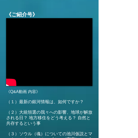
《ご紹介号》
《Q&A動画 内容》
（１）最新の銀河情報は、如何ですか？
（２）大統領選の我々への影響、地球が解放
される日？ 地方移住をどう考える？ 自然と
共存するという事
（３）ソウル（魂）についての池川仮説とマ