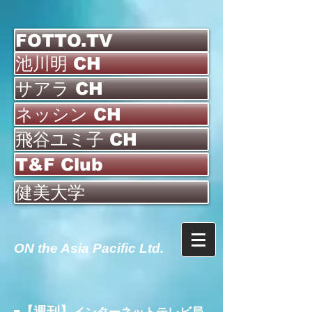
FOTTO.TV
池川明 CH
サアラ CH
ネッシン CH
飛谷ユミ子 CH
T&F Club
健美大学
ON the Asia Pacific Ltd.
【週刊】