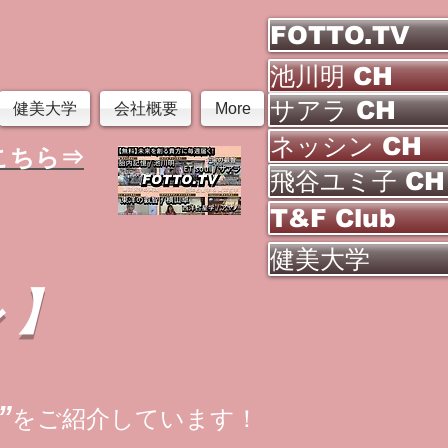
FOTTO.TV
池川明 CH
サアラ CH
健美大学
会社概要
More
ネッシン CH
こちら⇒
飛谷ユミ子 CH
T&F Club
健美大学
ル】
”
をご紹介しています！