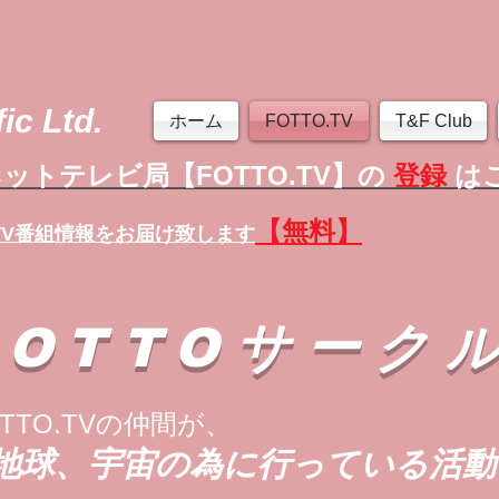
ic Ltd.
ホーム
FOTTO.TV
T&F Club
ットテレビ局【FOTTO.TV】の
登録
は
【無料】
TV番組情報
をお届け致します
FOTTOサーク
TTO.TVの仲間が、
地球、宇宙の為に行っている活動