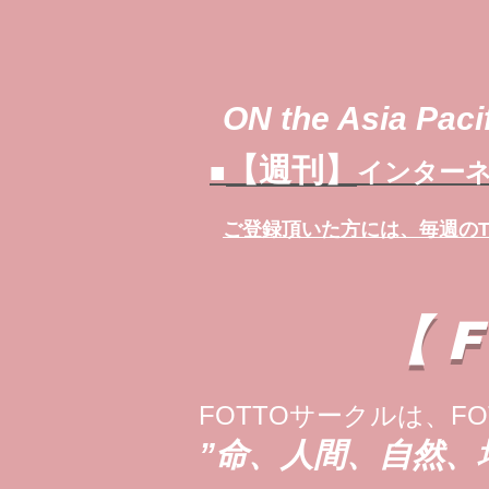
ON the Asia Pacif
【週刊】
■
インターネ
ご登録頂いた方には、
毎週の
【
FOTTOサークルは、FO
”命、人間、自然、