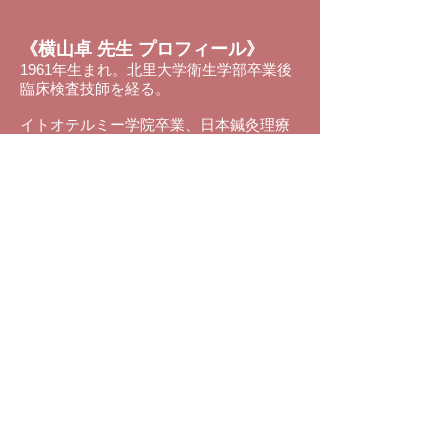
《横山卓 先生 プロフィール》
1961年生まれ。北里大学衛生学部卒業後
臨床検査技師を経る。
イトオテルミー学院卒業、日本鍼灸理療
専門学校卒業後イトオテルミー学院講師
を歴任、東京入江ＦＴ設立及び講師を歴
任、カナダにおいて指圧リサーチインタ
ーナショナルサマーキャンプにて経絡指
圧、鍼灸の経絡治療の講師を務める。そ
の後光輝東洋医学研究所を設立（現在の
Curable東洋医学研究所）し、独自の研究
を重ね横山式熱鍼療法を確立する。
誰でもできる経絡の認識法、診断法、治
療法を考案し、現在順鳳堂鍼灸院及び日
本ネッシン協会の運営を行い、熱鍼をと
おして東洋医学の指導を行っている。
連絡先
ontheap@gmail.com
アクセス