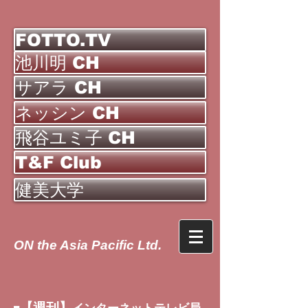
FOTTO.TV
池川明 CH
サアラ CH
ネッシン CH
飛谷ユミ子 CH
T&F Club
健美大学
ON the Asia Pacific Ltd.
【週刊】