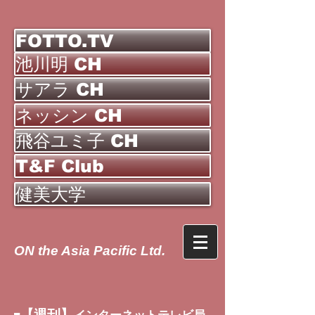
FOTTO.TV
池川明 CH
サアラ CH
ネッシン CH
飛谷ユミ子 CH
T&F Club
健美大学
ON the Asia Pacific Ltd.
【週刊】