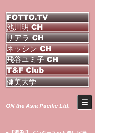
FOTTO.TV
池川明 CH
サアラ CH
ネッシン CH
飛谷ユミ子 CH
T&F Club
健美大学
ON the Asia Pacific Ltd.
【週刊】