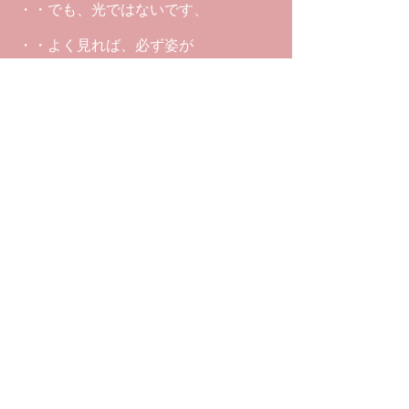
・・でも、光ではないです、
・・よく見れば、必ず姿が
・・そこで生活していくということ
は、フェアにシェアする、しかも自由
に
・・ということで、どうやってみんな
と調和していくのかということを学ん
でいく世界なんです
・・それが完全に卒業となった時に、
・・はじめてそこから、さらに次の世
界への扉が開きます
・・準備ができたひとたちからアスト
ラルから旅立って、次の世界へと生ま
れていく
（ダイジェスト おわり）