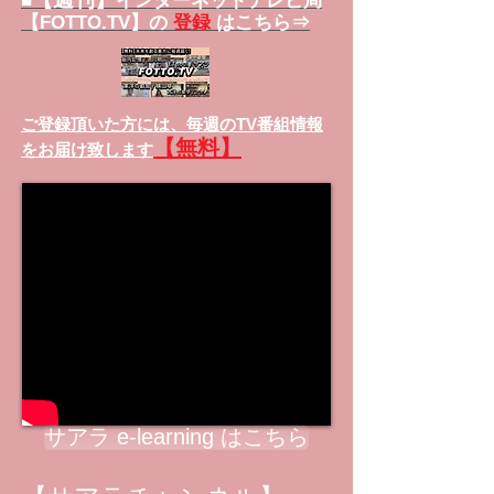
■
インターネットテレビ局
【FOTTO.TV】の
登録
はこちら⇒
ご登録頂いた方には、
毎週のTV番組情報
【無料】
をお届け致します
サアラ e-learning はこちら