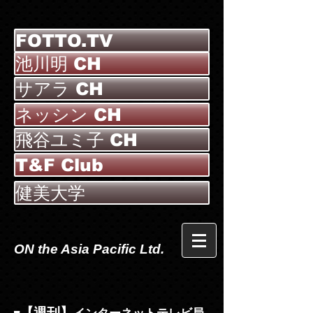
FOTTO.TV
池川明 CH
サアラ CH
ネッシン CH
飛谷ユミ子 CH
T&F Club
健美大学
ON the Asia Pacific Ltd.
【週刊】