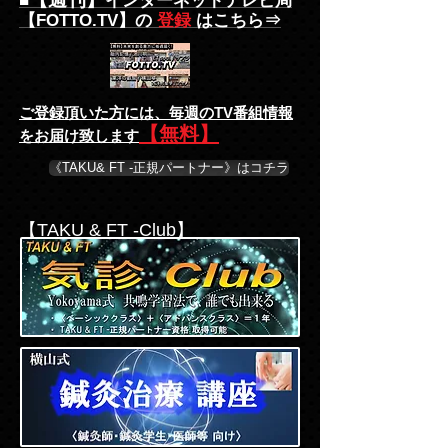
■
インターネットテレビ局
【FOTTO.TV】の
登録
はこちら⇒
ご登録頂いた方には、
毎週のTV番組情報
【無料】
をお届け致します
《TAKU& FT -正規パートナー》はコチラ
【TAKU & FT -Club】