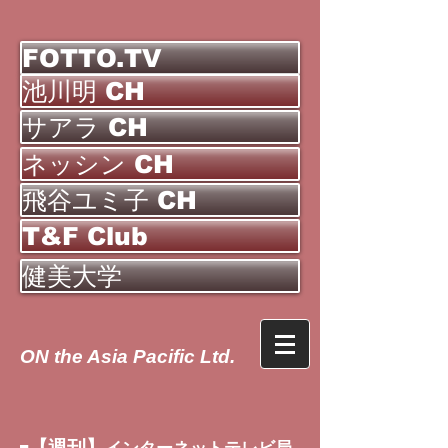
FOTTO.TV
池川明 CH
サアラ CH
ネッシン CH
飛谷ユミ子 CH
T&F Club
健美大学
ON the Asia Pacific Ltd.
【週刊】