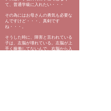
て、普通学級に入れたい・・・
その為にはお母さんの勇気も必要な
んですけど・・・、真剣です
ね・・・。
そうした時に、障害と言われている
子は、左脳が壊れている。左脳が上
手く稼働してないんで、右脳から入
れば良い、と私は思っているんです
ね・・・。右脳から入って、左脳の
部位を作っていくとなった時に、普
通児にない個性が育つ訳です
ね・・・。
で、感性的なものはダウン症の子は
スゴく持っていますので、それは消
さないというふうにしてあげたら、
一つの個性ある子供に成長していけ
るかな～、と思ってるんですね。