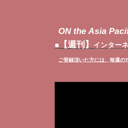
ON the Asia Pacif
【週刊】
■
インターネ
ご登録頂いた方には、
毎週の