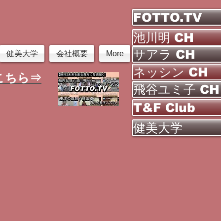
FOTTO.TV
池川明 CH
サアラ CH
健美大学
会社概要
More
ネッシン CH
こちら⇒
飛谷ユミ子 CH
T&F Club
健美大学