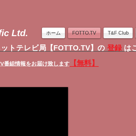
ic Ltd.
ホーム
FOTTO.TV
T&F Club
ットテレビ局【FOTTO.TV】の
登録
は
【無料】
TV番組情報
をお届け致します