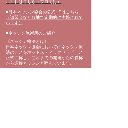
ル》】はこちら（プロ向け）
■日本ネッシン協会の公式HPはこちら
（講習会など各地で定期的に実施されて
います）
■ネッシン施術所のご紹介
《ネッシン療法とは》
日本ネッシン協会においてはネッシン療
法のことをホットスティックセラピーと
正式に称し、これまでの
開発からの愛称
から通称ネッシンと呼んでいます。
温められ
た金属の棒を身体の表面、皮膚
上を点状、線状、面状にやさいく刺激を
することで、鍼や灸と同じ効果を得るこ
とが出来る施術法のことです。
ネッシンは、東洋医学の原理を用い全身
調整を行うことで自然治癒力に働きか
け、疲労・回復、病気の予防、健康増進
を図る温熱療法です。
また現在ネッシン療法は、ご家庭の主婦