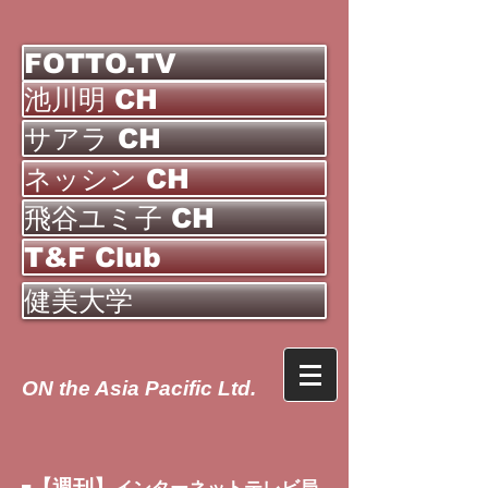
FOTTO.TV
池川明 CH
サアラ CH
ネッシン CH
飛谷ユミ子 CH
T&F Club
健美大学
ON the Asia Pacific Ltd.
【週刊】