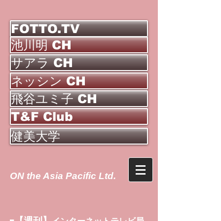
FOTTO.TV
池川明 CH
サアラ CH
ネッシン CH
飛谷ユミ子 CH
T&F Club
健美大学
ON the Asia Pacific Ltd.
【週刊】