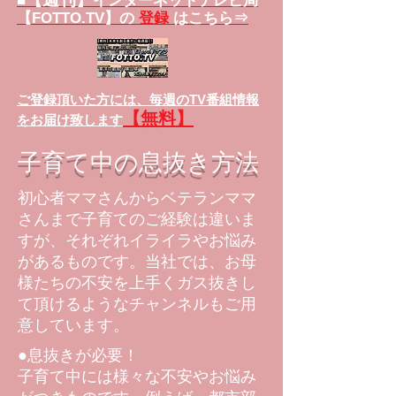
■
インターネットテレビ局
【FOTTO.TV】の
登録
はこちら⇒
ご登録頂いた方には、
毎週のTV番組情報
【無料】
をお届け致します
子育て中の息抜き方法
初心者ママさんからベテランママ
さんまで子育てのご経験は違いま
すが、それぞれイライラやお悩み
があるものです。当社では、お母
様たちの不安を上手くガス抜きし
て頂けるようなチャンネルもご用
意しています。
●息抜きが必要！
子育て中には様々な不安やお悩み