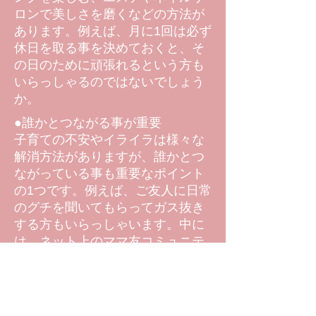
ロンで美しさを磨くなどの方法が
あります。例えば、月に1回は必ず
休日を取る事を決めておくと、そ
の日のために頑張れるという方も
いらっしゃるのではないでしょう
か。
●誰かとつながる事が重要
子育ての不安やイライラは様々な
解消方法がありますが、誰かとつ
ながっている事も重要なポイント
の1つです。例えば、ご友人に日常
のグチを聞いてもらってガス抜き
する方もいらっしゃいます。中に
は、ネット上のママ友コミュニテ
ィに参加するなど、ネット上のつ
ながりを上手く活用されている方
も多いです。当社の出産子育てチ
ャンネルも、お母様たちの不安に