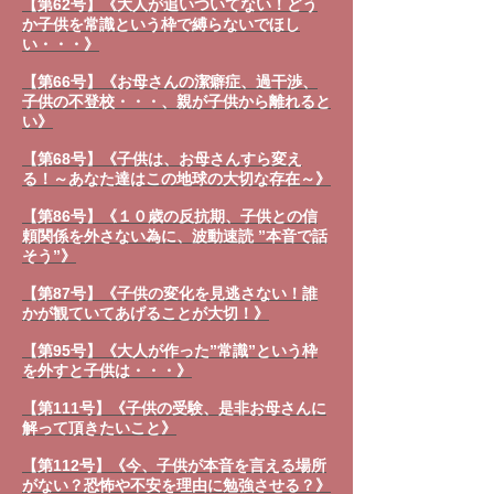
【第62号】《大人が追いついてない！どう
か子供を常識という枠で縛らないでほし
い・・・》
【第66号】《お母さんの潔癖症、過干渉、
子供の不登校・・・、親が子供から離れると
い》
【第68号】《子供は、お母さんすら変え
る！～あなた達はこの地球の大切な存在～》
【第86号】《１０歳の反抗期、子供との信
頼関係を外さない為に、波動速読 ”本音で話
そう”》
【第87号】《子供の変化を見逃さない！誰
かが観ていてあげることが大切！》
【第95号】《大人が作った”常識”という枠
を外すと子供は・・・》
【第111号】《子供の受験、是非お母さんに
解って頂きたいこと》
【第112号】《今、子供が本音を言える場所
がない？恐怖や不安を理由に勉強させる？》