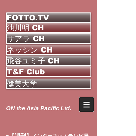
FOTTO.TV
池川明 CH
サアラ CH
ネッシン CH
飛谷ユミ子 CH
T&F Club
健美大学
ON the Asia Pacific Ltd.
【週刊】