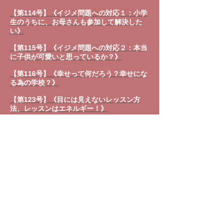
【第114号】《イジメ問題への対応１：小学
生のうちに、お母さんも参加して解決した
い》
【第115号】《イジメ問題への対応２：本当
に子供が可愛いと思っているか？》
【第116号】《幸せって何だろう？幸せにな
る為の学校？》
【第123号】《目には見えないレッスン方
法、レッスンはエネルギー！》
【第128号】《子供を育む愛情の定義、”幸
せだなあ”がポイント！》
【第137号】《子供の変化、じっくり考えて
育った昔の子供と、溢れた情報の中で育つ今
の子供》
【第138号】《スタート前の準備でレッスン
は変わる！しっかりじっくりし取り組む子供
に育てる為に！》