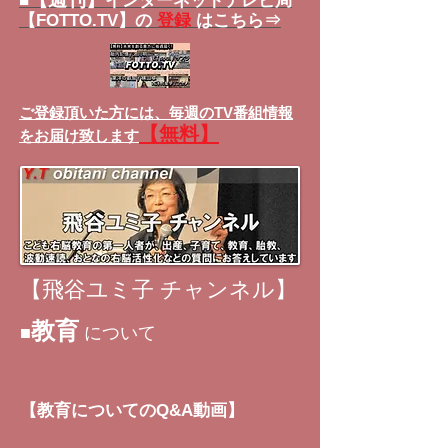
■
インターネットテレビ局
【FOTTO.TV】の
登録
はこちら⇒
ご登録頂いた方には、
毎週のTV番組情報
【無料】
をお届け致します
【飛谷ユミ子 チャンネル】
教育
■
について
【教育についてのQ&A動画】