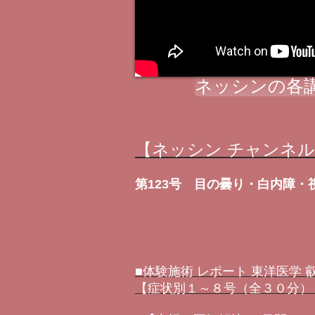
ネッシンの各
【ネッシン チャンネ
第123号 目の曇り・白内障・
■体験施術 レポート 東洋医学
【症状別１～８号（全３０分）＋