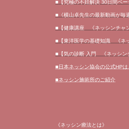
■【究極の不妊解決 30日間ベ
■《横山卓先生の最新動画が毎週届
■【健康講座 《ネッシンチャ
■【東洋医学の基礎知識 《ネ
■【気の診断 入門 《ネッシ
■日本ネッシン協会の公式HP
■ネッシン施術所のご紹介
《ネッシン療法とは》