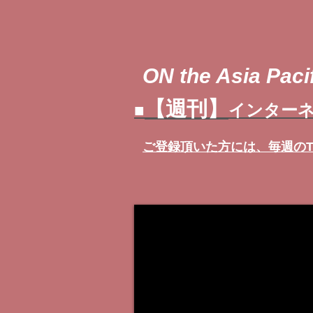
ON the Asia Pacif
【週刊】
■
インターネ
ご登録頂いた方には、
毎週の