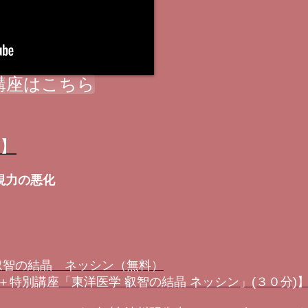
講座はこちら
ル】
視力の悪化
 叡智の結晶 ネッシン（無料）
特別講座「東洋医学 叡智の結晶 ネッシン」(３０分)