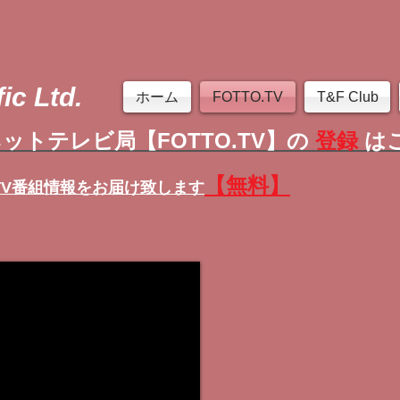
ic Ltd.
ホーム
FOTTO.TV
T&F Club
ットテレビ局【FOTTO.TV】の
登録
は
【無料】
TV番組情報
をお届け致します