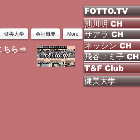
FOTTO.TV
池川明 CH
サアラ CH
健美大学
会社概要
More
ネッシン CH
こちら⇒
飛谷ユミ子 CH
T&F Club
健美大学