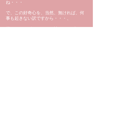
ね・・・
で、この好奇心を、当然、無ければ、何
事も起きない訳ですから・・・、
起きなければ、やはり、性エネルギーを
調整するチャンスがなくなる・・・
■事なかれが蔓延しているが為に、好転さ
せるチャンスっていうのが、無いんです
よね・・・、社会を大きく、良い方向に
向けなおすっていうチャンスが無
い・・・
（ダイジェスト おわり）
《サアラさんの動画が毎朝届く「進化し
た宇宙への扉」はこちら》
《池川先生の直撃質問にサアラさんが片
っ端から回答している「超極秘プライベ
ートトーク集」はこちら》