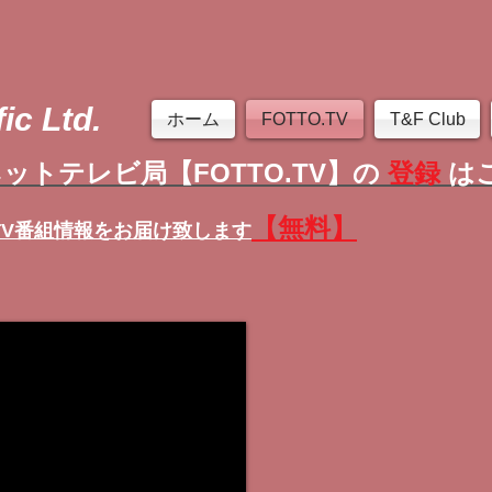
ic Ltd.
ホーム
FOTTO.TV
T&F Club
ットテレビ局【FOTTO.TV】の
登録
は
【無料】
TV番組情報
をお届け致します