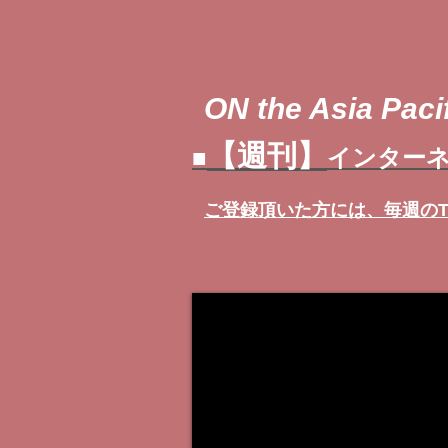
ON the Asia Pacif
【週刊】
■
インターネ
ご登録頂いた方には、
毎週の