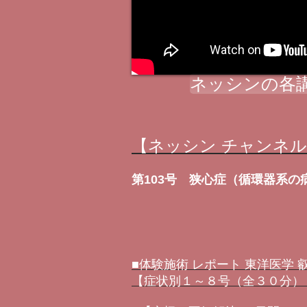
ネッシンの各
【ネッシン チャンネ
第103号 狭心症（循環器系の
■体験施術 レポート 東洋医学
【症状別１～８号（全３０分）＋