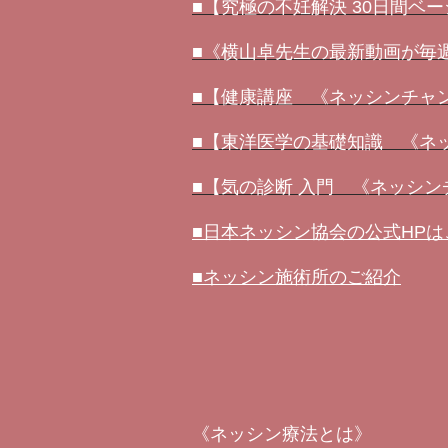
■【究極の不妊解決 30日間ベ
■《横山卓先生の最新動画が毎週届
■【健康講座 《ネッシンチャ
■【東洋医学の基礎知識 《ネ
■【気の診断 入門 《ネッシ
■日本ネッシン協会の公式HP
■ネッシン施術所のご紹介
《ネッシン療法とは》