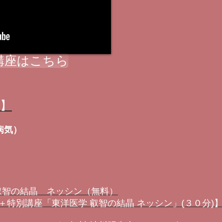
講座はこちら
ル】
病気）
 叡智の結晶 ネッシン（無料）
特別講座「東洋医学 叡智の結晶 ネッシン」(３０分)