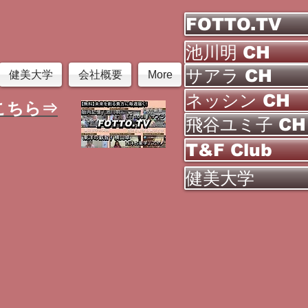
FOTTO.TV
池川明 CH
サアラ CH
健美大学
会社概要
More
ネッシン CH
こちら⇒
飛谷ユミ子 CH
T&F Club
健美大学