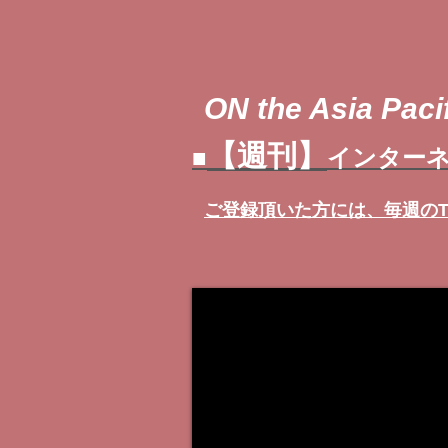
ON the Asia Pacif
【週刊】
■
インターネ
ご登録頂いた方には、
毎週の