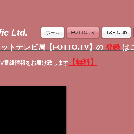
ic Ltd.
ホーム
FOTTO.TV
T&F Club
ットテレビ局【FOTTO.TV】の
登録
は
【無料】
TV番組情報
をお届け致します