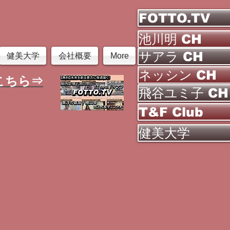
FOTTO.TV
池川明 CH
サアラ CH
健美大学
会社概要
More
ネッシン CH
こちら⇒
飛谷ユミ子 CH
T&F Club
健美大学