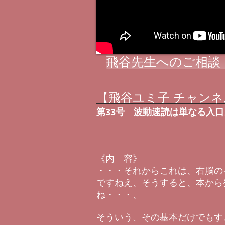
飛谷先生へのご相談
【飛谷ユミ子 チャンネ
第33号 波動速読は単なる入
《内 容》
・・・それからこれは、右脳の
ですねえ、そうすると、本から
ね・・・、
そういう、その基本だけでもす