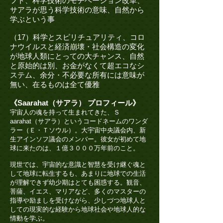
フト、科学技術のモチベーション改革、
サアラが思う科学技術の意味、自然から
学ぶという事
（17）科学とスピリチュアリティ、コロ
ナウイルスと経済崩壊・社会構造の変化
が地球人類にとっての大チャンス、自然
と原始的は別、お金がなくて超エコなシ
ステム、余分・不必要な所有には意味が
無い、在るものは全て優雅
《Saarahat（サアラ） プロフィール》
宇宙人の魂を持って生まれてきた、Ｓ
aarahat（サアラ）というコードネームのワンダ
ラー（Ｅ・Ｔソウル）。大宇宙中央議会内、新
生アインソフ議会のメンバー。彼女が初めて地
球に来たのは、１億３０００万年前のこと。
現世では、宇宙的な意識と智慧を受け継ぐ魂と
して地球に転生するも、あまりに地球での生活
が理解できず幼少期はとても困惑する。観音、
菩薩、イエス、マリアなど、多くのマスターの
指導や励ましを受けながら、少しづつ地球人と
しての現実的な経験から地球社会や地球人的な
情動を学ぶ。