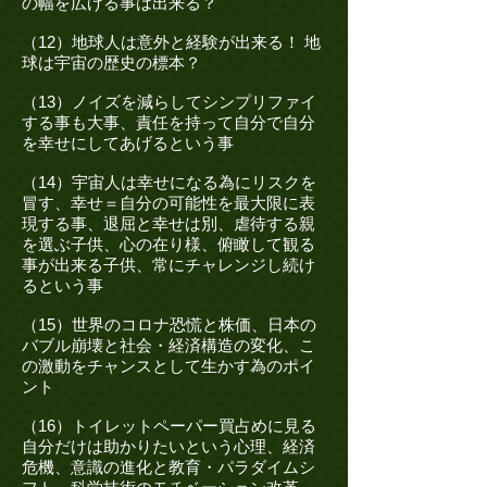
の幅を広げる事は出来る？
（12）地球人は意外と経験が出来る！ 地
球は宇宙の歴史の標本？
（13）ノイズを減らしてシンプリファイ
する事も大事、責任を持って自分で自分
を幸せにしてあげるという事
（14）宇宙人は幸せになる為にリスクを
冒す、幸せ＝自分の可能性を最大限に表
現する事、退屈と幸せは別、虐待する親
を選ぶ子供、心の在り様、俯瞰して観る
事が出来る子供、常にチャレンジし続け
るという事
（15）世界のコロナ恐慌と株価、日本の
バブル崩壊と社会・経済構造の変化、こ
の激動をチャンスとして生かす為のポイ
ント
（16）トイレットペーパー買占めに見る
自分だけは助かりたいという心理、経済
危機、意識の進化と教育・パラダイムシ