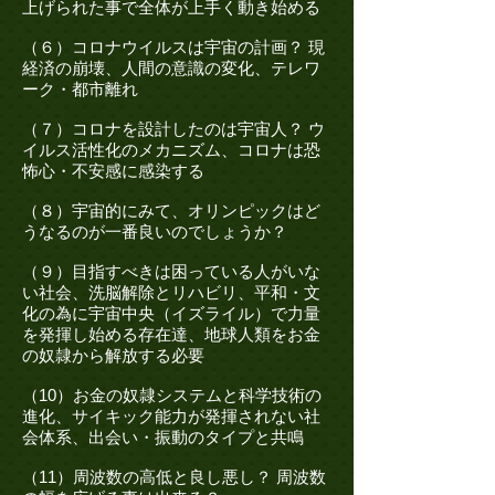
上げられた事で全体が上手く動き始める
（６）コロナウイルスは宇宙の計画？ 現
経済の崩壊、人間の意識の変化、テレワ
ーク・都市離れ
（７）コロナを設計したのは宇宙人？ ウ
イルス活性化のメカニズム、コロナは恐
怖心・不安感に感染する
（８）宇宙的にみて、オリンピックはど
うなるのが一番良いのでしょうか？
（９）目指すべきは困っている人がいな
い社会、洗脳解除とリハビリ、平和・文
化の為に宇宙中央（イズライル）で力量
を発揮し始める存在達、地球人類をお金
の奴隷から解放する必要
（10）お金の奴隷システムと科学技術の
進化、サイキック能力が発揮されない社
会体系、出会い・振動のタイプと共鳴
（11）周波数の高低と良し悪し？ 周波数