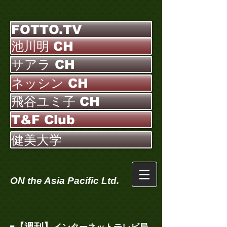
FOTTO.TV
池川明 CH
サアラ CH
ネッシン CH
飛谷ユミ子 CH
T&F Club
健美大学
ON the Asia Pacific Ltd.
【週刊】