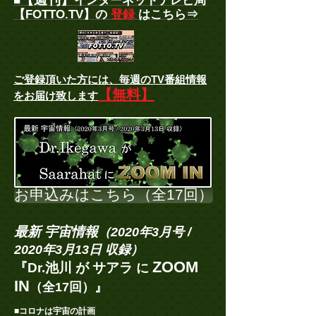
■
インターネットテレビ局
【FOTTO.TV】の
登録
はこちら⇒
ご登録頂いた方には、
毎週のTV番組情報
【無料】
をお届け致します
お申込みはこちら（全17回）
最新 宇宙情報
（2020年3月号 /
2020年3月13日 収録）
ZOOM
『Dr.池川 が サアラ
に
IN
（全17回）』
■コロナは宇宙の計画