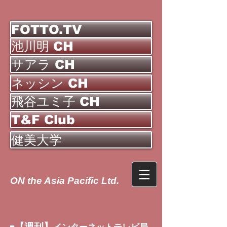
FOTTO.TV
池川明 CH
サアラ CH
ネッシン CH
飛谷ユミ子 CH
T&F Club
健美大学
ON the Asia Pacific Ltd.
【週刊】