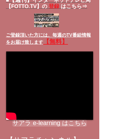
■
インターネットテレビ局
【FOTTO.TV】の
登録
はこちら⇒
ご登録頂いた方には、
毎週のTV番組情報
【無料】
をお届け致します
サアラ e-learning はこちら