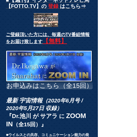
■
インターネットテレビ局
【FOTTO.TV】の
登録
はこちら⇒
ご登録頂いた方には、
毎週のTV番組情報
【無料】
をお届け致します
お申込みはこちら（全15回）
最新 宇宙情報
（2020年6月号 /
2020年5月27日 収録）
ZOOM
『Dr.池川 が サアラ
に
IN
（全15回）』
■ウイルスとの共存、コミュニケーション能力の発