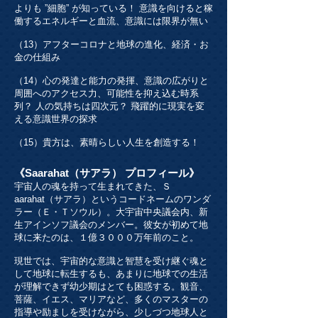
よりも ”細胞” が知っている！ 意識を向けると稼
働するエネルギーと血流、意識には限界が無い
（13）アフターコロナと地球の進化、経済・お
金の仕組み
（14）心の発達と能力の発揮、意識の広がりと
周囲へのアクセス力、可能性を抑え込む時系
列？ 人の気持ちは四次元？ 飛躍的に現実を変
える意識世界の探求
（15）貴方は、素晴らしい人生を創造する！
《Saarahat（サアラ） プロフィール》
宇宙人の魂を持って生まれてきた、Ｓ
aarahat（サアラ）というコードネームのワンダ
ラー（Ｅ・Ｔソウル）。大宇宙中央議会内、新
生アインソフ議会のメンバー。彼女が初めて地
球に来たのは、１億３０００万年前のこと。
現世では、宇宙的な意識と智慧を受け継ぐ魂と
して地球に転生するも、あまりに地球での生活
が理解できず幼少期はとても困惑する。観音、
菩薩、イエス、マリアなど、多くのマスターの
指導や励ましを受けながら、少しづつ地球人と