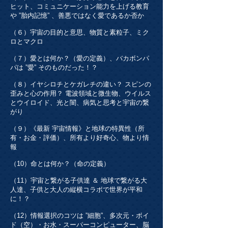
ヒット、コミュニケーション能力を上げる教育
や ”胎内記憶” 、善悪ではなく愛であるか否か
（６）宇宙の目的と意思、物質と素粒子、ミク
ロとマクロ
（７）愛とは何か？（愛の定義）、バカボンパ
パは ”愛” そのものだった！？
（８）イヤシロチとケガレチの違い？ スピンの
歪みと心の作用？ 電波領域と微生物、ウイルス
とウイロイド、光と闇、病気と思考と宇宙の繋
がり
（９）《最新 宇宙情報》と地球の特異性（所
有・お金・評価）、所有より好奇心、物より情
報
（10）命とは何か？（命の定義）
（11）宇宙と繋がる子供達 ＆ 地球で繋がる大
人達、子供と大人の縦横コラボで世界が平和
に！？
（12）情報選択のコツは ”細胞”、多次元・ボイ
ド（空）・お水・スーパーコンピューター、脳