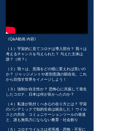
《Q&A動画 内容》
（１）宇宙的に見てコロナは導入部分？ 我々は
考えるチャンスを与えられた？ 与えた主体は
誰？（何？）
（２）我々は、意識をどの様に変えれば良いの
か？ ジャッジメントや差別意識の顕在化、これ
から目指す世界をイメージしよう！
（３）強制か自主性か？ 恐怖心に共振して発生
したコロナ、日本は何が良かったのか？
（４）私達が気付くべき心の在り方とは？ 宇宙
のパンデミックで知的生命は統合した！ ウイル
スとの共存、コミュニケーションツールの発達
と、誰も無気力にならない教育・社会創り
（５）コロナウイルスは劣等感・恐怖・不安に