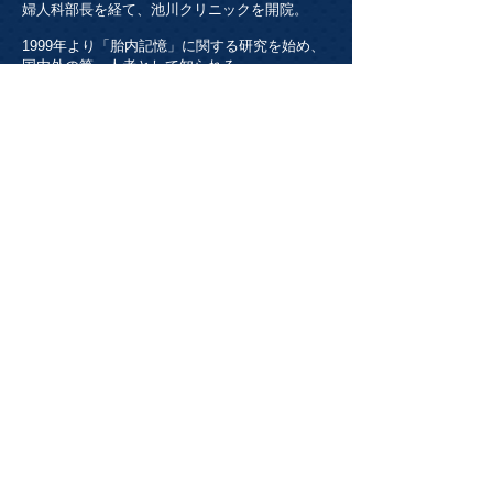
婦人科部長を経て、池川クリニックを開院。
1999年より「胎内記憶」に関する研究を始め、
国内外の第一人者として知られる。
その成果を医療の現場に活かし、母と子の立場
に立ったお産と医療を実践。「胎内記憶」「経
皮毒」などをテーマにした講演会・セミナー
を、年間数十本講義。また、多くのメディアか
ら取材を受けている。
最近は、海外からの講演依頼も多数。
《池川明 先生 ご紹介動画》