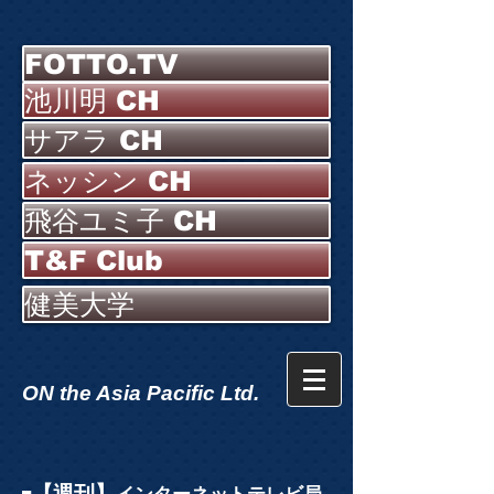
FOTTO.TV
池川明 CH
サアラ CH
ネッシン CH
飛谷ユミ子 CH
T&F Club
健美大学
ON the Asia Pacific Ltd.
【週刊】