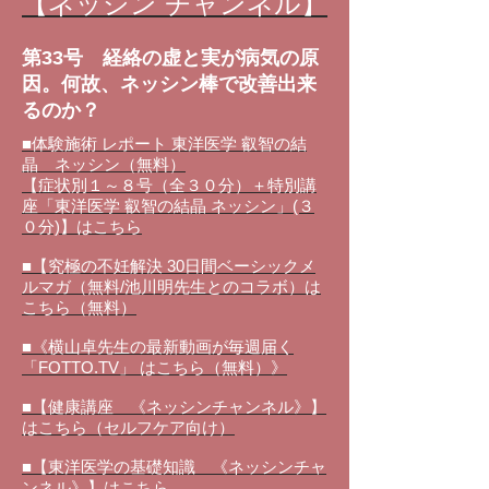
【ネッシン チャンネル】
第33号 経絡の虚と実が病気の原
因。何故、ネッシン棒で改善出来
るのか？
■体験施術 レポート 東洋医学 叡智の結
晶 ネッシン（無料）
【症状別１～８号（全３０分）＋特別講
座「東洋医学 叡智の結晶 ネッシン」(３
０分)】はこちら
■【究極の不妊解決 30日間ベーシックメ
ルマガ（無料/池川明先生とのコラボ）は
こちら（無料）
■《横山卓先生の最新動画が毎週届く
「FOTTO.TV」 はこちら（無料）》
■【健康講座 《ネッシンチャンネル》】
はこちら（セルフケア向け）
■【東洋医学の基礎知識 《ネッシンチャ
ンネル》】はこちら