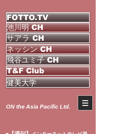
FOTTO.TV
池川明 CH
サアラ CH
ネッシン CH
飛谷ユミ子 CH
T&F Club
健美大学
ON the Asia Pacific Ltd.
【週刊】