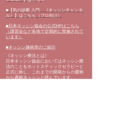
■【気の診断 入門 《ネッシンチャンネ
ル》】はこちら（プロ向け）
■日本ネッシン協会の公式HPはこちら
（講習会など各地で定期的に実施されて
います）
■ネッシン施術所のご紹介
《ネッシン療法とは》
日本ネッシン協会においてはネッシン療
法のことをホットスティックセラピーと
正式に称し、これまでの
開発からの愛称
から通称ネッシンと呼んでいます。
温められ
た金属の棒を身体の表面、皮膚
上を点状、線状、面状にやさいく刺激を
することで、鍼や灸と同じ効果を得るこ
とが出来る施術法のことです。
ネッシンは、東洋医学の原理を用い全身
調整を行うことで自然治癒力に働きか
け、疲労・回復、病気の予防、健康増進