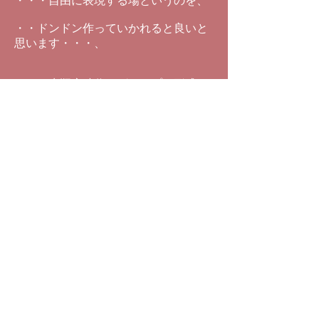
・・・自由に表現する場というのを、
・・ドンドン作っていかれると良いと
思います・・・、
・・・水瓶座時代にグループを形成す
るとか、
・・仲間を持つ、
・・っていう事はスゴク大事になりま
すので、
・・・皆さんにとっての真理というも
のを、
・・これから自由に探求していく為に
も、
・・心を開いて、新しい事に、