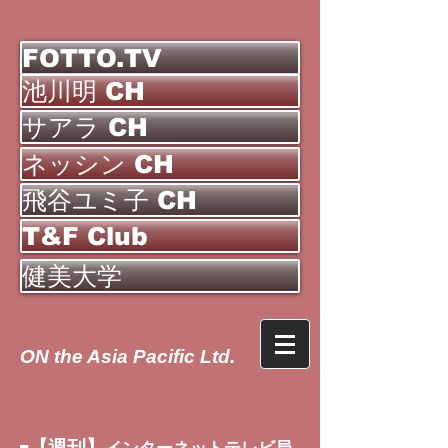
FOTTO.TV
池川明 CH
サアラ CH
ネッシン CH
飛谷ユミ子 CH
T&F Club
健美大学
ON the Asia Pacific Ltd.
【週刊】