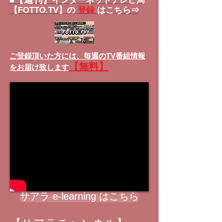
■
インターネットテレビ局
【FOTTO.TV】の
登録
はこちら⇒
ご登録頂いた方には、
毎週のTV番組情報
【無料】
をお届け致します
サアラ e-learning はこちら