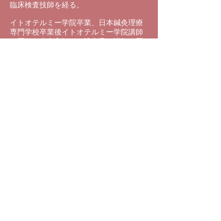
臨床検査技師を経る。
イトオテルミー学院卒業、日本鍼灸理療
専門学校卒業後イトオテルミー学院講師
を歴任、東京入江ＦＴ設立及び講師を歴
任、カナダにおいて指圧リサーチインタ
ーナショナルサマーキャンプにて経絡指
圧、鍼灸の経絡治療の講師を務める。そ
の後光輝東洋医学研究所を設立（現在の
Curable東洋医学研究所）し、独自の研究
を重ね横山式熱鍼療法を確立する。
誰でもできる経絡の認識法、診断法、治
療法を考案し、現在順鳳堂鍼灸院及び日
本ネッシン協会の運営を行い、熱鍼をと
おして東洋医学の指導を行っている。
連絡先
ontheap@gmail.com
アクセス
〒251-0035 神奈川県藤沢市
片瀬海岸2-20-12
BIZcomfort-18号