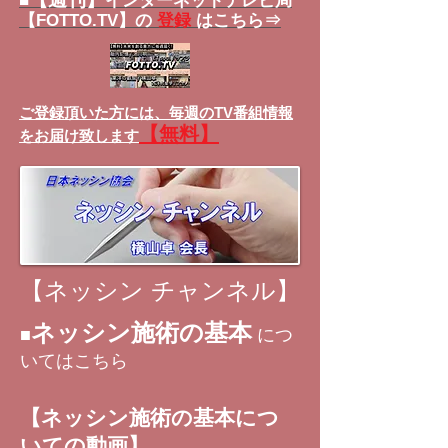
■
インターネットテレビ局
【FOTTO.TV】の
登録
はこちら⇒
ご登録頂いた方には、
毎週のTV番組情報
【無料】
をお届け致します
【ネッシン チャンネル】
ネッシン施術の基本
■
につ
いてはこちら
【ネッシン施術の基本につ
いての動画】