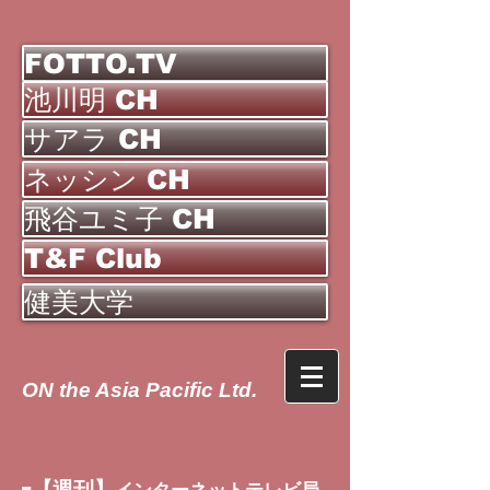
FOTTO.TV
池川明 CH
サアラ CH
ネッシン CH
飛谷ユミ子 CH
T&F Club
健美大学
ON the Asia Pacific Ltd.
【週刊】