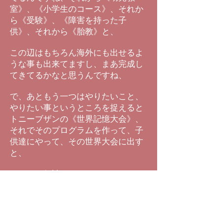
室》、《小学生のコース》、それか
ら《受験》、《障害を持った子
供》、それから《胎教》と、
この辺はもちろん海外にも出せるよ
うな事も出来てますし、まあ完成し
てきてるかなと思うんですね、
で、あともう一つはやりたいこと、
やりたい事というところを捉えると
トニーブザンの《世界記憶大会》、
それでそのプログラムを作って、子
供達にやって、その世界大会に出す
と、
これは３年計画くらいで、ちょっと
進めてみたいなというのが大きな課
題でもあるし、楽しみでもあるとい
うね、ことを考えてますけど、