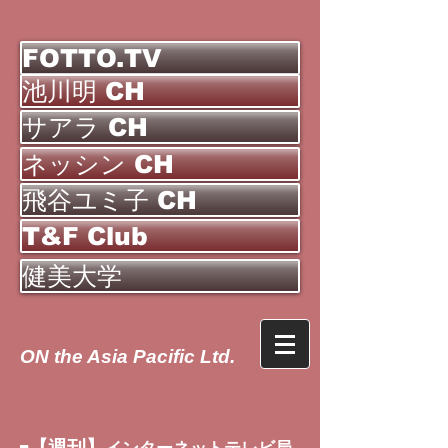
FOTTO.TV
池川明 CH
サアラ CH
ネッシン CH
飛谷ユミ子 CH
T&F Club
健美大学
ON the Asia Pacific Ltd.
【週刊】