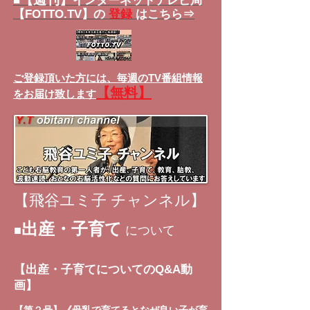
■
インターネットテレビ局
【FOTTO.TV】の
登録
はこちら⇒
ご登録頂いた方には、
毎週のTV番組情報
【無料】
をお届け致します
【飛谷ユミ子 チャンネル】
出産・子育て
■
について
【出産・子育てについてのQ&A動
画】