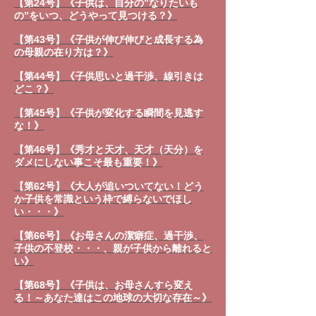
【第24号】《子供は、自分の”なりたいも
の”をいつ、どうやって見つける？》
【第43号】《子供が伸び伸びと成長する為
の母親の在り方は？》
【第44号】《子供思いと過干渉、線引きは
どこ？》
【第45号】《子供が変化する瞬間を見逃す
な！》
【第46号】《秀才と天才、天才（天分）を
ダメにしない事こそ最も重要！》
【第62号】《大人が追いついてない！どう
か子供を常識という枠で縛らないでほし
い・・・》
【第66号】《お母さんの潔癖症、過干渉、
子供の不登校・・・、親が子供から離れると
い》
【第68号】《子供は、お母さんすら変え
る！～あなた達はこの地球の大切な存在～》