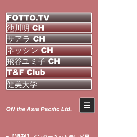
FOTTO.TV
池川明 CH
サアラ CH
ネッシン CH
飛谷ユミ子 CH
T&F Club
健美大学
ON the Asia Pacific Ltd.
【週刊】