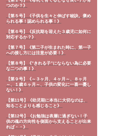
【第２号】《母乳で育てるとなぜ良い子が育
つのか？》
【第５号】《子供を生々と伸ばす秘訣。褒め
られる事！認められる事！》
【第６号】《反抗期を迎えた３歳児に如何に
対応するか？》
【第７号】《第二子が生まれた時に、第一子
への接し方には注意が必要！》
【第８号】《”きれる子”にならない為に必要
な二つの事！》
【第９号】《～３ヶ月、４ヶ月～、８ヶ月
～、１歳６ヶ月～、子供の変化に一喜一憂し
ない！》
【第11号】《幼児期に本当に大切なのは、
知ることよりも感じること》
【第12号】《お勉強は表層に過ぎない！子
供の魂の方向性を側面から支えることが出来
れば・・》