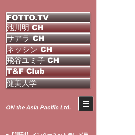
FOTTO.TV
池川明 CH
サアラ CH
ネッシン CH
飛谷ユミ子 CH
T&F Club
健美大学
ON the Asia Pacific Ltd.
【週刊】