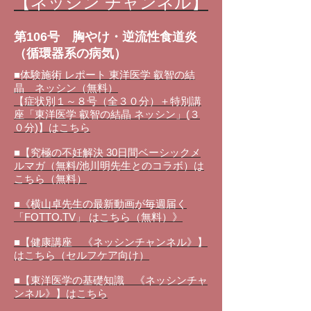
【ネッシン チャンネル】
第106号 胸やけ・逆流性食道炎
（循環器系の病気）
■体験施術 レポート 東洋医学 叡智の結
晶 ネッシン（無料）
【症状別１～８号（全３０分）＋特別講
座「東洋医学 叡智の結晶 ネッシン」(３
０分)】はこちら
■【究極の不妊解決 30日間ベーシックメ
ルマガ（無料/池川明先生とのコラボ）は
こちら（無料）
■《横山卓先生の最新動画が毎週届く
「FOTTO.TV」 はこちら（無料）》
■【健康講座 《ネッシンチャンネル》】
はこちら（セルフケア向け）
■【東洋医学の基礎知識 《ネッシンチャ
ンネル》】はこちら