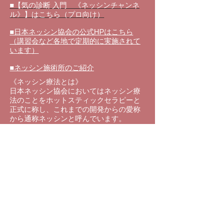
■【気の診断 入門 《ネッシンチャンネ
ル》】はこちら（プロ向け）
■日本ネッシン協会の公式HPはこちら
（講習会など各地で定期的に実施されて
います）
■ネッシン施術所のご紹介
《ネッシン療法とは》
日本ネッシン協会においてはネッシン療
法のことをホットスティックセラピーと
正式に称し、これまでの
開発からの愛称
から通称ネッシンと呼んでいます。
温められ
た金属の棒を身体の表面、皮膚
上を点状、線状、面状にやさいく刺激を
することで、鍼や灸と同じ効果を得るこ
とが出来る施術法のことです。
ネッシンは、東洋医学の原理を用い全身
調整を行うことで自然治癒力に働きか
け、疲労・回復、病気の予防、健康増進
を図る温熱療法です。