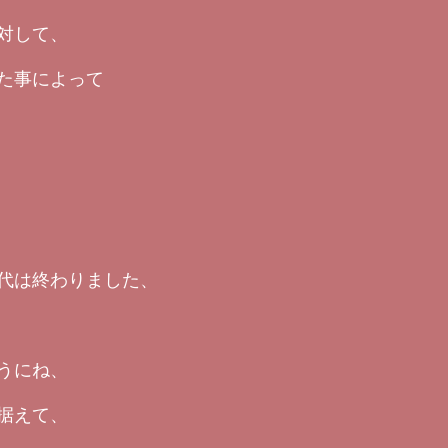
対して、
た事によって
代は終わりました、
うにね、
据えて、