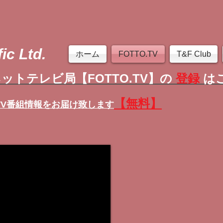
ic Ltd.
ホーム
FOTTO.TV
T&F Club
ットテレビ局【FOTTO.TV】の
登録
は
【無料】
TV番組情報
をお届け致します