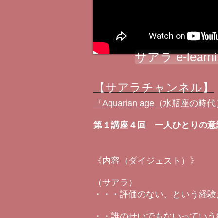
サアラ e-lear
【サアラチャンネル】
『Aquarian age（水瓶座
第１講座４回 一人ひとりの意
《内容（ダイジェスト）》
（サアラ）
・・・評価のない、という経験
・・誰のせいでもないっていう