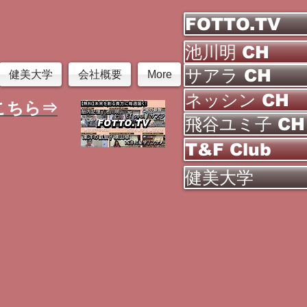
FOTTO.TV
池川明 CH
サアラ CH
健美大学
会社概要
More
ネッシン CH
こちら⇒
飛谷ユミ子 CH
T&F Club
健美大学