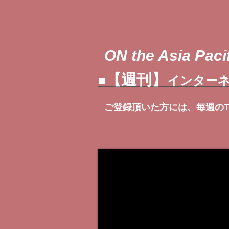
ON the Asia Pacif
【週刊】
■
インターネ
ご登録頂いた方には、
毎週の