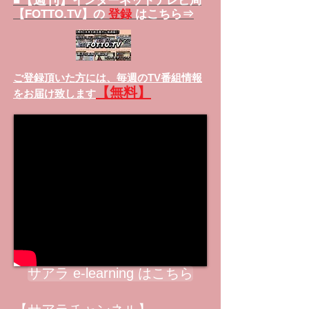
■
インターネットテレビ局
【FOTTO.TV】の
登録
はこちら⇒
ご登録頂いた方には、
毎週のTV番組情報
【無料】
をお届け致します
サアラ e-learning はこちら