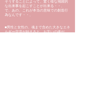
そうすることによって、驚く様な飛躍的
な出来事を起こすことが出来る・・、
で、あの、これが本当の意味での創造行
為なんです・・、
■男性と女性の、魂まで含めた大きなエネ
ルギー交流が始まると、お互いの魂が、
魂の目的に向かわせようとするんで
す・・、
その為に、飛躍的な現実が起きてく
る・・、
これが、一番大きな、まあ恋愛という
か、男女のパートナーシップの醍醐味だ
と思いますね・・、
（ダイジェスト おわり）
《サアラさんの動画が毎朝届く「進化し
た宇宙への扉」はこちら》