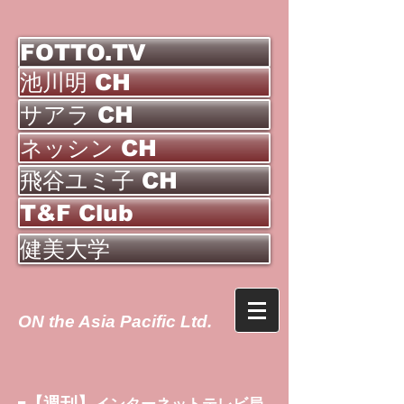
FOTTO.TV
池川明 CH
サアラ CH
ネッシン CH
飛谷ユミ子 CH
T&F Club
健美大学
ON the Asia Pacific Ltd.
【週刊】