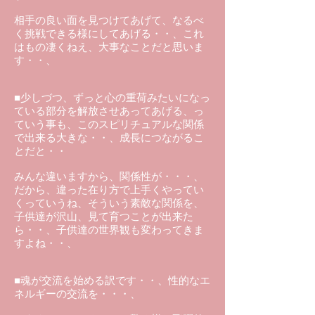
相手の良い面を見つけてあげて、なるべ
く挑戦できる様にしてあげる・・、これ
はもの凄くねえ、大事なことだと思いま
す・・、
■少しづつ、ずっと心の重荷みたいになっ
ている部分を解放させあってあげる、っ
ていう事も、このスピリチュアルな関係
で出来る大きな・・、成長につながるこ
とだと・・
みんな違いますから、関係性が・・・、
だから、違った在り方で上手くやってい
くっていうね、そういう素敵な関係を、
子供達が沢山、見て育つことが出来た
ら・・、子供達の世界観も変わってきま
すよね・・、
■魂が交流を始める訳です・・、性的なエ
ネルギーの交流を・・・、