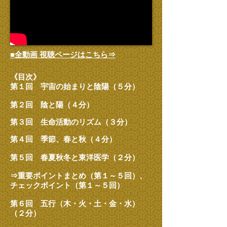
■全動画 視聴ページはこちら⇒
《目次》
第１回 宇宙の始まりと陰陽（５分）
第２回 陰と陽（４分）
第３回 生命活動のリズム（３分）
第４回 季節、春と秋（４分）
第５回 春夏秋冬と東洋医学（２分）
⇒重要ポイントまとめ（第１～５回）、
チェックポイント（第１～５回）
第６回 五行（木・火・土・金・水）
（２分）