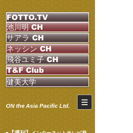
FOTTO.TV
池川明 CH
サアラ CH
ネッシン CH
飛谷ユミ子 CH
T&F Club
健美大学
ON the Asia Pacific Ltd.
【週刊】