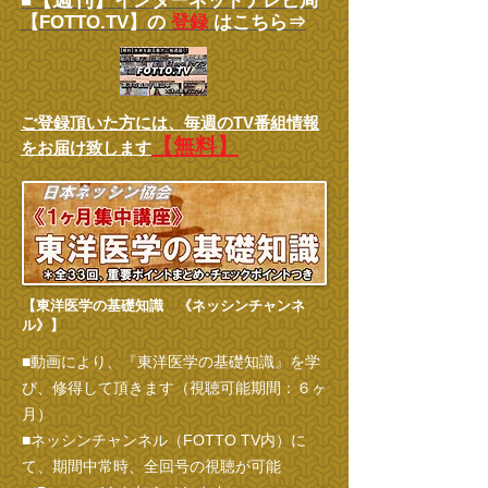
■
インターネットテレビ局
【FOTTO.TV】の
登録
はこちら⇒
ご登録頂いた方には、
毎週のTV番組情報
【無料】
をお届け致します
【東洋医学の基礎知識 《ネッシンチャンネ
ル》】
■動画により、『東洋医学の基礎知識』を学
び、修得して頂きます（視聴可能期間：６ヶ
月）
■ネッシンチャンネル（FOTTO TV内）に
て、期間中常時、全回号の視聴が可能