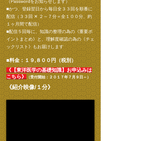
（Passwordをお知らせします）
■かつ、登録翌日から毎日全３３回を順番に
配信（３３回 ✕ ２～７分＝全１００分、約
１ヶ月間で配信）
■配信５回毎に、知識の整理の為の《重要ポ
イントまとめ》と、理解度確認の為の《チェ
ックリスト》もお届けします
■料金：１９,８００円（税別）
《【東洋医学の基礎知識】お申込みは
こちら》
（受付開始：２０１７年７月９日～）
《紹介映像/１分》