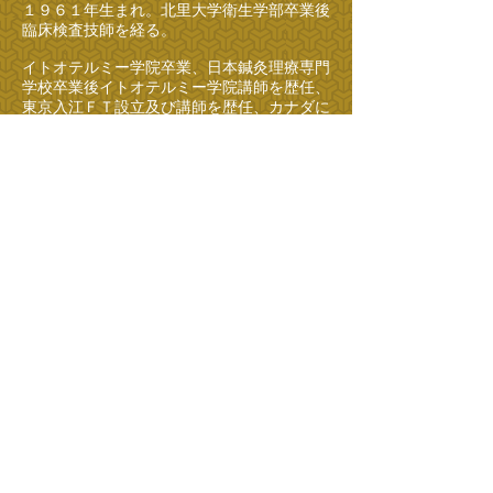
１９６１年生まれ。北里大学衛生学部卒業後
臨床検査技師を経る。
イトオテルミー学院卒業、日本鍼灸理療専門
学校卒業後イトオテルミー学院講師を歴任、
東京入江ＦＴ設立及び講師を歴任、カナダに
おいて指圧リサーチインターナショナルサマ
ーキャンプにて経絡指圧、鍼灸の経絡治療の
講師を務める。
その後光輝東洋医学研究所を
設立（現在のＣｕｒａｂｌｅ東洋医学研究
所）し独自の研究を重ね横山式熱鍼療法を確
立する。
誰でもできる経絡の認識法、診断法、治療法
を考案し、現在順鳳堂鍼灸院及び日本ネッシ
ン協会の運営を行い、熱鍼をとおして東洋医
学の指導を行っている。
《第１回（サンプル）》