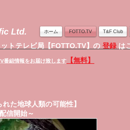
ic Ltd.
ホーム
FOTTO.TV
T&F Club
ットテレビ局【FOTTO.TV】の
登録
は
【無料】
TV番組情報
をお届け致します
られた地球人類の可能性】
配信開始～