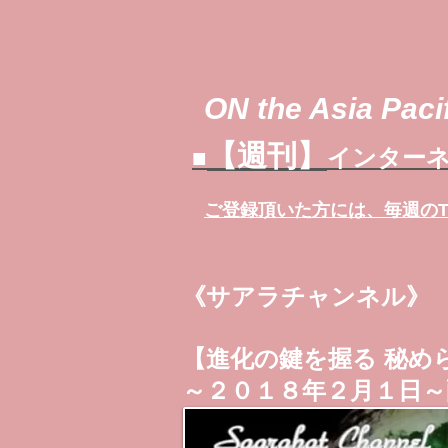
ON the Asia Pacif
【週刊】
■
インターネ
ご登録頂いた方には、
毎週の
《サアラチャンネル》
【進化の鍵を握る 秘め
～２０１８年２月１日～