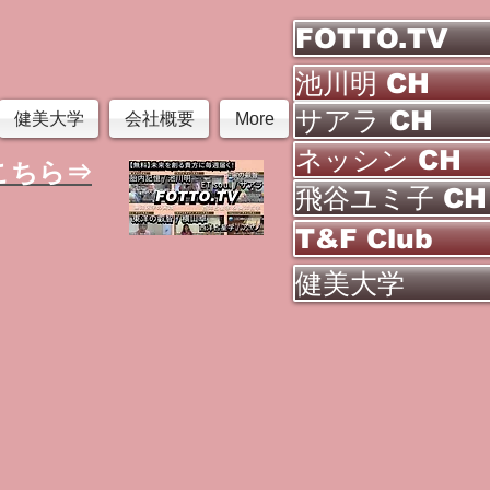
FOTTO.TV
池川明 CH
サアラ CH
健美大学
会社概要
More
ネッシン CH
こちら⇒
飛谷ユミ子 CH
T&F Club
健美大学