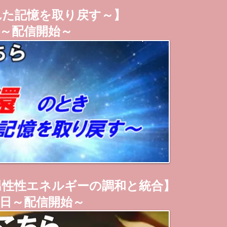
れた記憶を取り戻す～】
～配信開始～
男性性エネルギーの調和と統合】
日～配信開始～