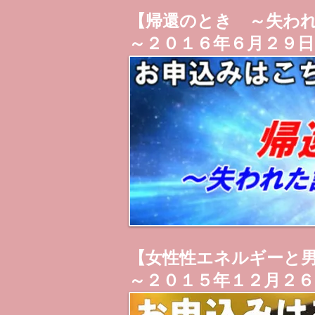
【帰還のとき ～失わ
～２０１６年６月２９日
【女性性エネルギーと
～２０１５年１２月２６