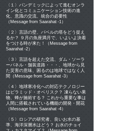
〈１〉パンデミックによって進むオンラ
イン化とコミュニケーション技術の進
化、意識の交流、統合の必要性
（Message from Saarahat -1）
〈２〉言語の壁、バベルの塔をどう捉え
るか？ ９月の魚座満月で、いよいよ決着
をつける時が来た！（Message from
Saarahat -2）
〈３〉言語を超えた交流、ダム・ソーラ
ーパネル・舗装道路・・・、地球から見
た災害の意味、困るのは地球ではなく人
間（Message from Saarahat -3）
〈４〉地球寒冷化への対応テクノロジー
はピラミッド・オベリスク？ 凍らない果
物、蜂が施術する？ これから重要な事は
人間に搭載されている機能の開発・開花
（Message from Saarahat -4）
〈５〉ロシアの研究者、良いお水の基
準、海洋深層水はどう？ お水のチョイ
ス・カスタマイズ？（Message from