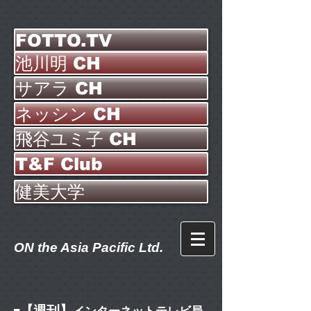
FOTTO.TV
池川明 CH
サアラ CH
ネッシン CH
飛谷ユミ子 CH
T&F Club
健美大学
ON the Asia Pacific Ltd.
【週刊】