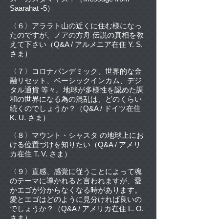
Saarahat -5）
〈６〉アララト山の近くに住む様になっ
たのですが、ノアの方舟 伝説の真相を教
えて下さい（Q&A / アルメニア在住 Y. S.
さま）
〈７〉コロナパンデミック、世界的な金
融リセット、ベーシックインカム、デジ
タル通貨 等々。地球が多様性を認めた調
和の世界になる為の混乱は、どのくらい
続くのでしょうか？（Q&A / ドイツ在住
K. U. さま）
〈８〉マウント・シャスタ の地球上にお
ける位置づけを知りたい（Q&A / アメリ
カ在住 T. V. さま）
〈９〉直感、感覚に従うことによって魂
のテーマに導かれると言われますが、愛
かエゴが分からなくなる時があります。
愛とエゴはどのように見分ければ良いの
でしょうか？（Q&A / アメリカ在住 L. O.
さま）