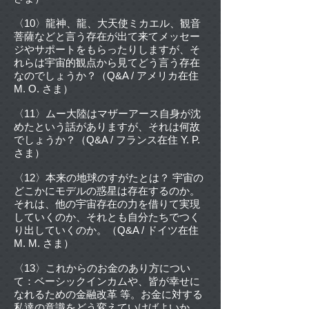
〈10〉龍神、龍、大天使ミカエル、観音
菩薩などと言う存在が出て来てメッセー
ジやサポートをもらったりしますが、そ
れらは宇宙的観点から見てどう言う存在
なのでしょうか？（Q&A / アメリカ在住
M. O. さま）
〈11〉ムー大陸はマザーアース自身が沈
めたという話がありますが、それは何故
でしょうか？（Q&A / フランス在住 Y. P.
さま）
〈12〉本来の地球のすがたとは？ 宇宙の
どこかにモデルの惑星は存在するのか。
それは、他の宇宙存在の力を借りて実現
していくのか、それとも自分たちでつく
り出していくのか。（Q&A / ドイツ在住
M. M. さま）
〈13〉これからのお金のあり方につい
て：ベーシックインカムや、皆が幸せに
なれるための金融改革 等。お金に対する
私達の意識をどう変えていけばよいか。