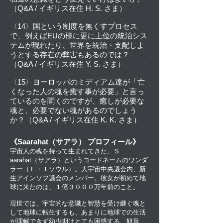
（Q&A / イギリス在住 H. S. さま）
〈14〉国という制度を無くすプロセス
で、例えばEUの様に更に上位の統治シス
テムが現れたり、世界を統治・支配しよ
うとする存在の弊害もあるのでは？
（Q&A / イギリス在住 Y. S. さま）
〈15〉ヨーロッパのミディアム達が「亡
くなった人の魂を癒す事が必要」と言っ
ているのを聞くのですが、癒しが必要な
魂と、必要でない魂があるのでしょう
か？（Q&A / イギリス在住 K. K. さま）
《Saarahat（サアラ） プロフィール》
宇宙人の魂を持って生まれてきた、Ｓ
aarahat（サアラ）というコードネームのワンダ
ラー（Ｅ・Ｔソウル）。大宇宙中央議会内、新
生アインソフ議会のメンバー。彼女が初めて地
球に来たのは、１億３０００万年前のこと。
現世では、宇宙的な意識と智慧を受け継ぐ魂と
して地球に転生するも、あまりに地球での生活
が理解できず幼少期はとても困惑する。観音、