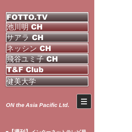
FOTTO.TV
池川明 CH
サアラ CH
ネッシン CH
飛谷ユミ子 CH
T&F Club
健美大学
ON the Asia Pacific Ltd.
【週刊】