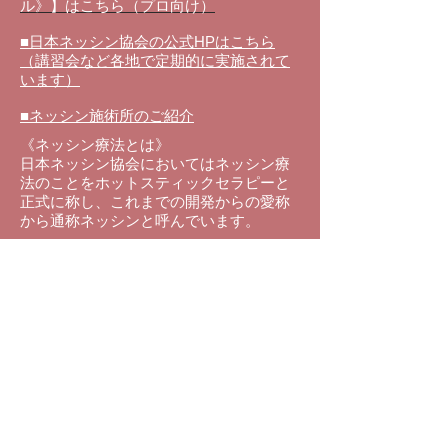
ル》】はこちら（プロ向け）
■日本ネッシン協会の公式HPはこちら
（講習会など各地で定期的に実施されて
います）
■ネッシン施術所のご紹介
《ネッシン療法とは》
日本ネッシン協会においてはネッシン療
法のことをホットスティックセラピーと
正式に称し、これまでの
開発からの愛称
から通称ネッシンと呼んでいます。
温められ
た金属の棒を身体の表面、皮膚
上を点状、線状、面状にやさいく刺激を
することで、鍼や灸と同じ効果を得るこ
とが出来る施術法のことです。
ネッシンは、東洋医学の原理を用い全身
調整を行うことで自然治癒力に働きか
け、疲労・回復、病気の予防、健康増進
を図る温熱療法です。
また現在ネッシン療法は、ご家庭の主婦