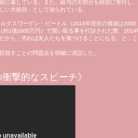
居に暮している。また、給与の大部分を財団に寄付し、月
しい大統領」として知られている。
ォルクスワーゲン・ビートル（2014年現在の価値は2800
約1億1600万円）で買い取る事を打診された際、2014
だから、売れば友人たちを傷つけることになる」と、こ
目指すことの問題点を明確に演説した。
の衝撃的なスピーチ》