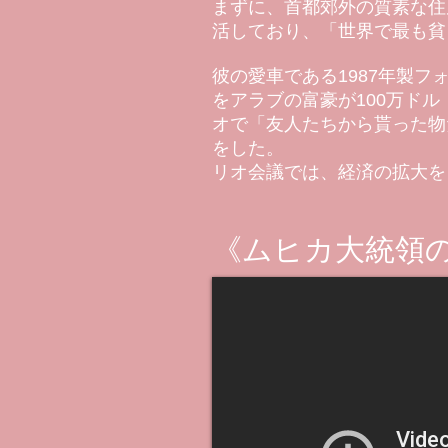
まずに、首都郊外の質素な住
活しており、「世界で最も貧
彼の愛車である1987年製フ
をアラブの富豪が100万ドル（
オで「友人たちから貰った物
をした。
リオ会議では、経済の拡大を
《ムヒカ大統領