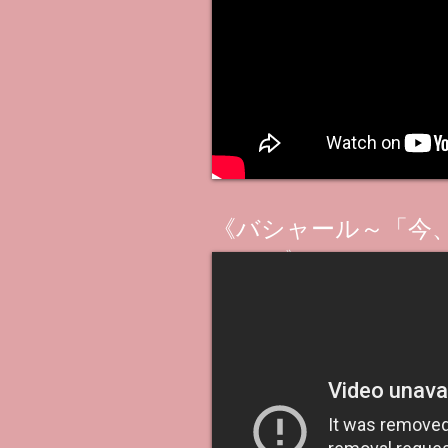
《バシャール～「今
は？」》