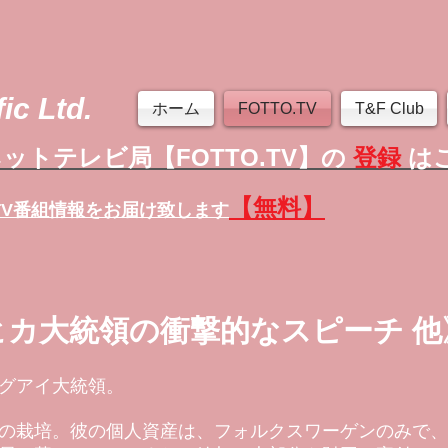
ic Ltd.
ホーム
FOTTO.TV
T&F Club
ットテレビ局【FOTTO.TV】の
登録
は
【無料】
TV番組情報
をお届け致します
カ大統領の衝撃的なスピーチ 他
グアイ大統領。
の栽培。彼の個人資産は、フォルクスワーゲンのみで、