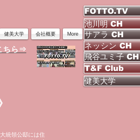
FOTTO.TV
池川明 CH
サアラ CH
健美大学
会社概要
More
ネッシン CH
こちら⇒
飛谷ユミ子 CH
T&F Club
健美大学
》
大統領公邸には住