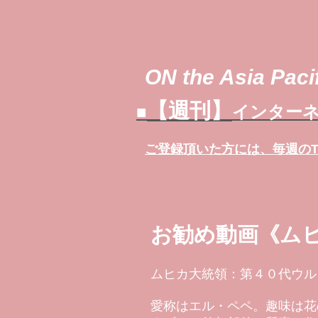
ON the Asia Pacif
【週刊】
■
インターネ
ご登録頂いた方には、
毎週の
お勧め動画《ムヒ
ムヒカ大統領：第４０代ウル
愛称はエル・ペペ。趣味は花