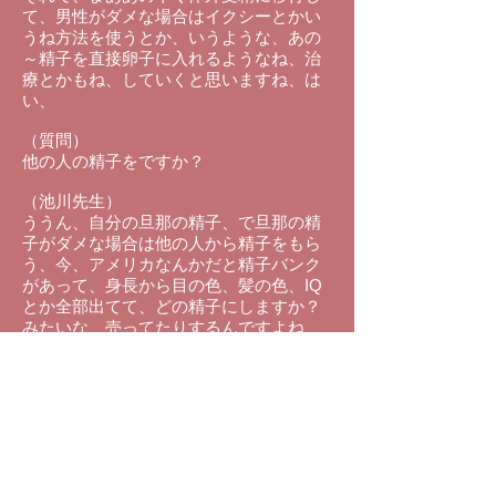
て、男性がダメな場合はイクシーとかい
うね方法を使うとか、いうような、あの
～精子を直接卵子に入れるようなね、治
療とかもね、していくと思いますね、は
い、
（質問）
他の人の精子をですか？
（池川先生）
ううん、自分の旦那の精子、で旦那の精
子がダメな場合は他の人から精子をもら
う、今、アメリカなんかだと精子バンク
があって、身長から目の色、髪の色、IQ
とか全部出てて、どの精子にしますか？
みたいな、売ってたりするんですよね、
それを買ってきて、注文すると冷凍で送
ってきてくれて、自分で受精させてくだ
さいみたいなキットもあったりするんで
すよ、う～ん、
で、そうやって妊娠する人も多分いると
思うんですけどね、