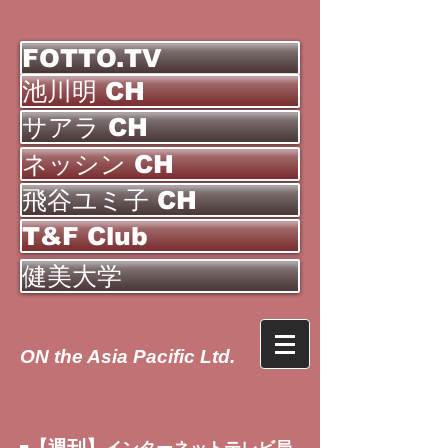
FOTTO.TV
池川明 CH
サアラ CH
ネッシン CH
飛谷ユミ子 CH
T&F Club
健美大学
ON the Asia Pacific Ltd.
【週刊】