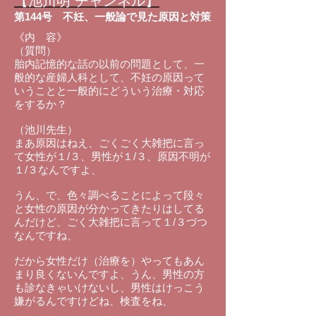
【池川明 チャンネル】
第144号
不妊、一般論で見た原因と対策
《内 容》
（質問）
胎内記憶的な話の以前の問題として、一
般的な産婦人科として、不妊の原因って
いうことと一般的にどういう治療・対応
をするか？
（池川先生）
まあ原因はねえ、ごくごく大雑把に言っ
て女性が１/３、男性が１/３、原因不明が
１/３なんですよ、
うん、で、色々調べることによって段々
と女性の原因が分かってきたりはしてる
んだけど、ごく大雑把に言って１/３づつ
なんですね、
だから女性だけ（治療を）やってもあん
まり良くないんですよ、うん、男性の方
も診なきゃいけないし、男性はけっこう
嫌がるんですけどね、検査をね、