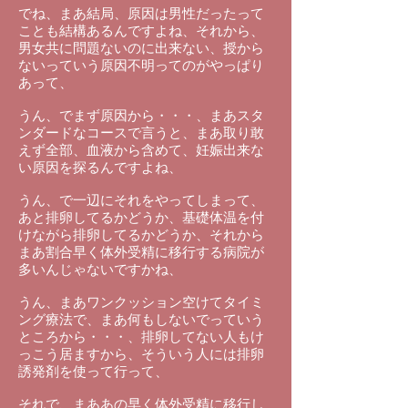
でね、まあ結局、原因は男性だったって
ことも結構あるんですよね、それから、
男女共に問題ないのに出来ない、授から
ないっていう原因不明ってのがやっぱり
あって、
うん、でまず原因から・・・、まあスタ
ンダードなコースで言うと、まあ取り敢
えず全部、血液から含めて、妊娠出来な
い原因を探るんですよね、
うん、で一辺にそれをやってしまって、
あと排卵してるかどうか、基礎体温を付
けながら排卵してるかどうか、それから
まあ割合早く体外受精に移行する病院が
多いんじゃないですかね、
うん、まあワンクッション空けてタイミ
ング療法で、まあ何もしないでっていう
ところから・・・、排卵してない人もけ
っこう居ますから、そういう人には排卵
誘発剤を使って行って、
それで、まああの早く体外受精に移行し