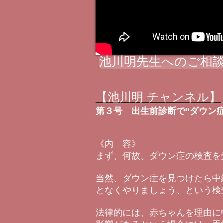
池川明先生へのご相談
【池川明 チャンネル】
第３号
出生前診断で”ダウン
《内 容》
まず、何故、ダウン症の検査を
当然、ダウン症を見つけたら中
となくやりましょう、という検
法律的には、赤ちゃんを理由に