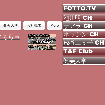
FOTTO.TV
池川明 CH
サアラ CH
健美大学
会社概要
More
ネッシン CH
こちら⇒
飛谷ユミ子 CH
T&F Club
健美大学