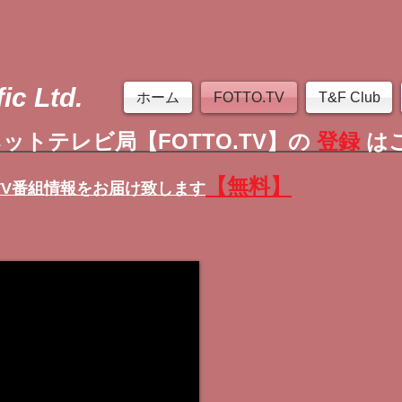
ic Ltd.
ホーム
FOTTO.TV
T&F Club
ットテレビ局【FOTTO.TV】の
登録
は
【無料】
TV番組情報
をお届け致します