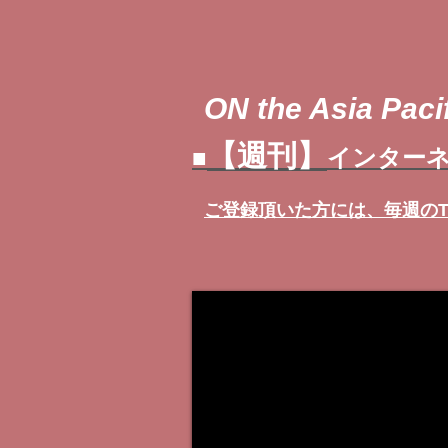
ON the Asia Pacif
【週刊】
■
インターネ
ご登録頂いた方には、
毎週の