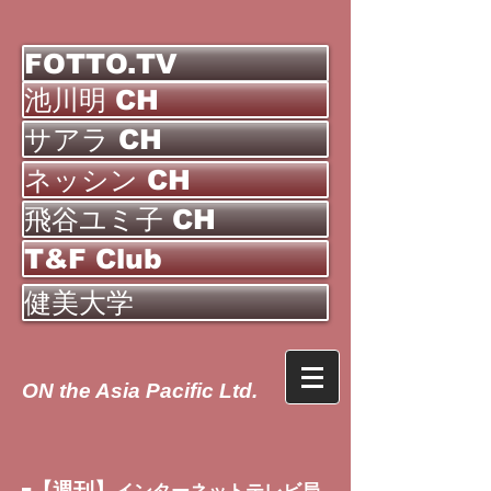
FOTTO.TV
池川明 CH
サアラ CH
ネッシン CH
飛谷ユミ子 CH
T&F Club
健美大学
ON the Asia Pacific Ltd.
【週刊】