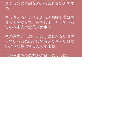
クションの問題なのかも知れないんです
ね、
そう考えると赤ちゃんも認知症も実はあ
まり大差なくて、何をしようとしてるっ
ていう本人の意思が大事で、
その意思と、思ったように動かない身体
っていうものは分けて考えなきゃいけな
いような気はするんですよね、
だからまあ今の方のご質問のように、
私は（認知症の老人と赤ちゃんは）同じ
だと思っているので、だから認知症に敢
えてそこだけが問題じゃないでしょ？っ
ていう、そういう結論になるんですけど
ね、はい、
ただ、立場を変えて見方を変えたらもっ
と違った結果が出てきますから、飽くま
でも私が胎内記憶的に考えるとっていう
条件の下ではそうだ、っていうことです
よね、はい、