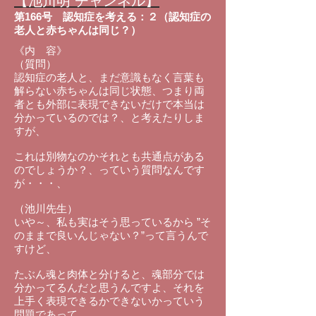
【池川明 チャンネル】
第166号
認知症を考える：２（認知症の
老人と赤ちゃんは同じ？）
《内 容》
（質問）
認知症の老人と、まだ意識もなく言葉も
解らない赤ちゃんは同じ状態、つまり両
者とも外部に表現できないだけで本当は
分かっているのでは？、と考えたりしま
すが、
これは別物なのかそれとも共通点がある
のでしょうか？、っていう質問なんです
が・・・、
（池川先生）
いや～、私も実はそう思っているから ”そ
のままで良いんじゃない？”って言うんで
すけど、
たぶん魂と肉体と分けると、魂部分では
分かってるんだと思うんですよ、それを
上手く表現できるかできないかっていう
問題であって、