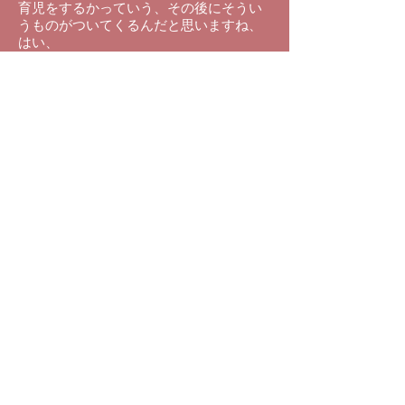
育児をするかっていう、その後にそうい
うものがついてくるんだと思いますね、
はい、
（質問）
ひょっとしたら子供は、そういう感覚は
もう実は知ってるかもしれませんよね、
（池川先生）
そうなんです、子供は分かってるんだけ
ども、大人が分かってないんですよね、
だから、如何に早く大人が子供の知識に
追いつくかっていうところが今、問われ
ていて、
まあその為にFOTTO.TVってのもあるの
かな、っていう気もするんですけども
ね、はい、
これを観て頂くと意識が相当変わるんだ
ろうなと、思いますけども、はい、