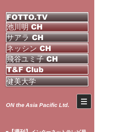
FOTTO.TV
池川明 CH
サアラ CH
ネッシン CH
飛谷ユミ子 CH
T&F Club
健美大学
ON the Asia Pacific Ltd.
【週刊】